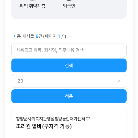
취업 취약계층
외국인
총 게시물
건
(페이지
/1)
6
1
적용
청양군사회복지관병설청양통합재가센터
조리원 알바(무자격 가능)