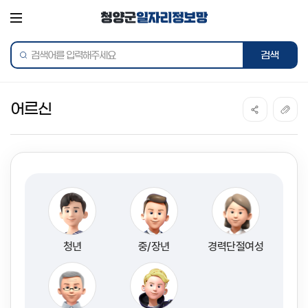
전체메뉴
통합검색
어르신
청년
중/장년
경력단절여성