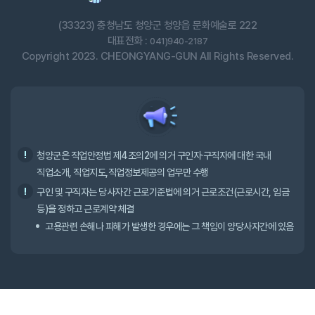
(33323) 충청남도 청양군 청양읍 문화예술로 222
대표전화 :
041)940-2187
Copyright 2023. CHEONGYANG-GUN All Rights Reserved.
청양군은 직업안정법 제4조의2에 의거 구인자·구직자에 대한 국내
직업소개, 직업지도,직업정보제공의 업무만 수행
구인 및 구직자는 당사자간 근로기준법에 의거 근로조건(근로시간, 임금
등)을 정하고 근로계약 체결
고용관련 손해나 피해가 발생한 경우에는 그 책임이 양당사자간에 있음