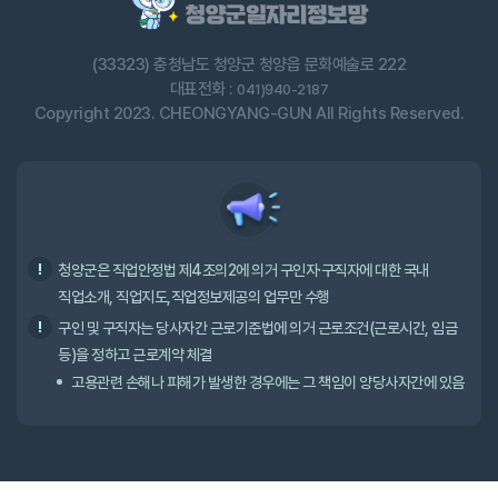
(33323) 충청남도 청양군 청양읍 문화예술로 222
대표전화 :
041)940-2187
Copyright 2023. CHEONGYANG-GUN All Rights Reserved.
청양군은 직업안정법 제4조의2에 의거 구인자·구직자에 대한 국내
직업소개, 직업지도,직업정보제공의 업무만 수행
구인 및 구직자는 당사자간 근로기준법에 의거 근로조건(근로시간, 임금
등)을 정하고 근로계약 체결
고용관련 손해나 피해가 발생한 경우에는 그 책임이 양당사자간에 있음