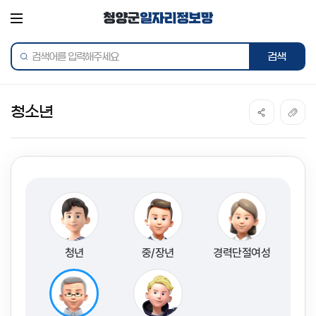
전체메뉴
통합검색
청소년
청년
중/장년
경력단절여성