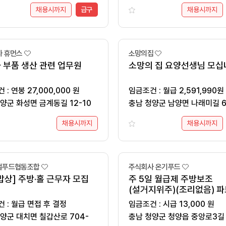
채용시까지
급구
채용시까지
 휴먼스
소망의집
 부품 생산 관련 업무원
소망의 집 요양선생님 모십
임금조건 : 연봉 27,000,000 원
임금조건 : 월급 2,591,990원
양군 화성면 금계동길 12-10
충남 청양군 남양면 나래미길 6
채용시까지
채용시까지
컬푸드협동조합
주식회사 온기푸드
밥상] 주방·홀 근무자 모집
주 5일 월급제 주방보조
(설거지위주)(조리없음) 
모십니다
임금조건 : 월급 면접 후 결정
임금조건 : 시급 13,000 원
양군 대치면 칠갑산로 704-
충남 청양군 청양읍 중앙로3길 