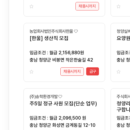
18
채용시까지
농업회사법인주식회사한울
청양실
[한울] 생산직 모집
요양원
임금조건 : 월급 2,156,880원
충남 청양군 비봉면 작은한술길 42
충남 청
채용시까지
급구
(주)송학환경개발
주식회
주5일 정규 사원 모집(단순 업무)
청양리
구합니
임금조건 : 월급 2,096,500 원
충남 청양군 화성면 금계동길 12-10
충남 청