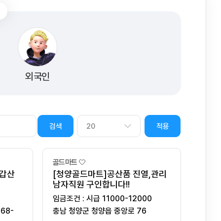
외국인
적용
골드마트
칠갑산
[청양골드마트]공산품 진열,관리
남자직원 구인합니다!!
임금조건 : 시급 11000-12000
68-
충남 청양군 청양읍 중앙로 76