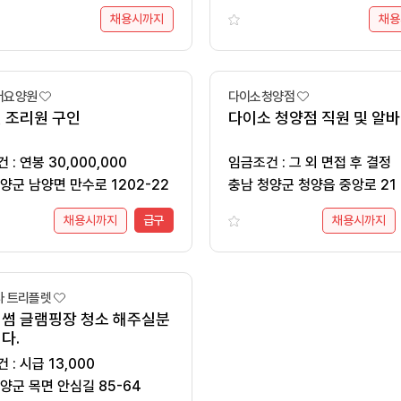
채용시까지
채용
버요양원
다이소청양점
 조리원 구인
다이소 청양점 직원 및 알바
임금조건 : 연봉 30,000,000
임금조건 : 그 외 면접 후 결정
양군 남양면 만수로 1202-22
충남 청양군 청양읍 중앙로 21
채용시까지
급구
채용시까지
사 트리플렛
썸 글램핑장 청소 해주실분
다.
임금조건 : 시급 13,000
양군 목면 안심길 85-64