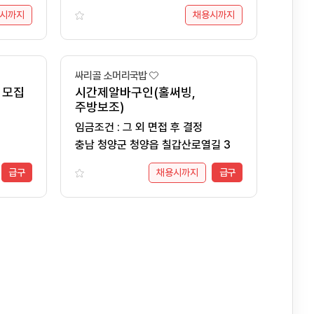
시까지
채용시까지
싸리골 소머리국밥
 모집
시간제알바구인(홀써빙,
주방보조)
임금조건 : 그 외 면접 후 결정
충남 청양군 청양읍 칠갑산로열길 3
급구
채용시까지
급구