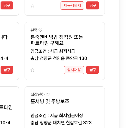
급구
채용시까지
급구
본죽
니다
본죽엔비빔밥 정직원 또는
파트타임 구해요
임금조건 : 시급 최저시급
4-4
충남 청양군 청양읍 중앙로 130
급구
상시채용
급구
칠갑산하
홀서빙 및 주방보조
파트타임
임금조건 : 시급 최저임금이상
10-4
충남 청양군 대치면 칠갑호길 323