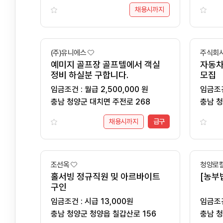
채용시까지
(주)유니에스
주식회사
예미지 골프장 골프텔에서 객실
자동차
정비 하실분 구합니다.
모집
임금조건 : 월급 2,500,000 원
충남 청양군 대치면 주전로 268
충남 청
채용시까지
급구
조선옥
청양로
홀서빙 정규직원 및 아르바이트
[농부
구인
임금조건 : 시급 13,000원
충남 청양군 청양읍 칠갑산로 156
충남 청