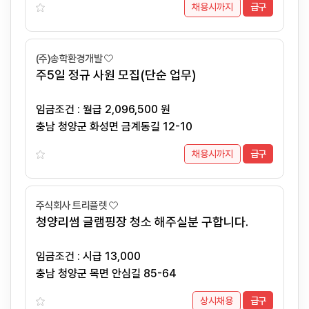
채용시까지
급구
(주)송학환경개발
주5일 정규 사원 모집(단순 업무)
임금조건 : 월급 2,096,500 원
충남 청양군 화성면 금계동길 12-10
채용시까지
급구
주식회사 트리플렛
청양리썸 글램핑장 청소 해주실분 구합니다.
임금조건 : 시급 13,000
충남 청양군 목면 안심길 85-64
상시채용
급구