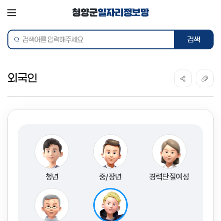
전체메뉴
통합검색
외국인
청년
중/장년
경력단절여성