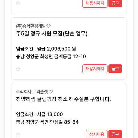
채용시까지
급구
(주)송학환경개발
주5일 정규 사원 모집(단순 업무)
임금조건 : 월급 2,096,500 원
충남 청양군 화성면 금계동길 12-10
채용시까지
급구
주식회사 트리플렛
청양리썸 글램핑장 청소 해주실분 구합니다.
임금조건 : 시급 13,000
충남 청양군 목면 안심길 85-64
상시채용
급구