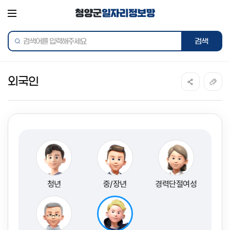
전체메뉴
통합검색
외국인
청년
중/장년
경력단절여성