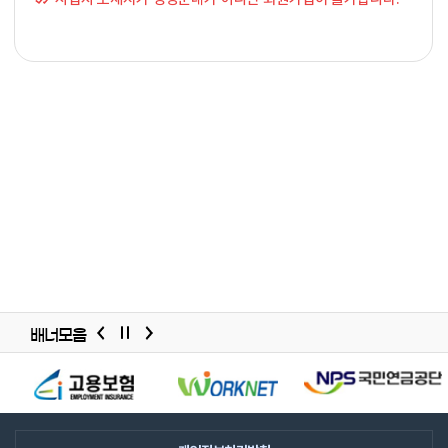
배너모음
배너모음
슬라이드