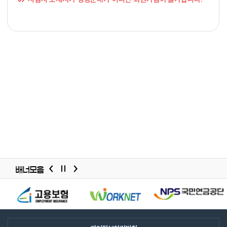
배너모음
배너모음
슬라이드