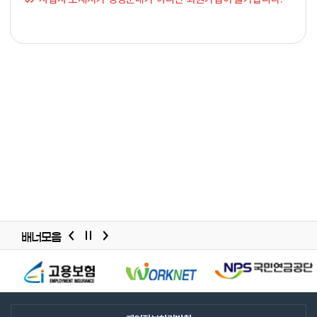
배너모음
배너모음
슬라이드