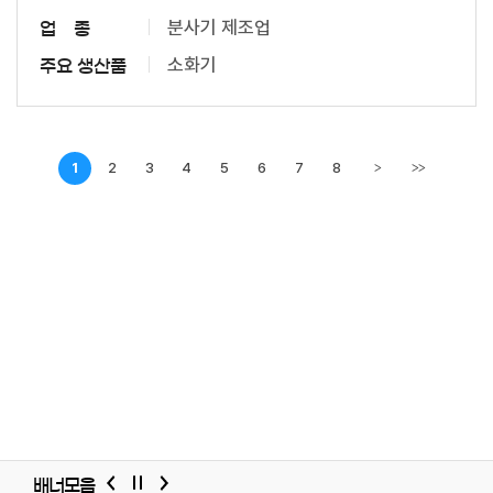
분사기 제조업
업 종
소화기
주요 생산품
1
2
3
4
5
6
7
8
>
>>
다음페이지
배너모음