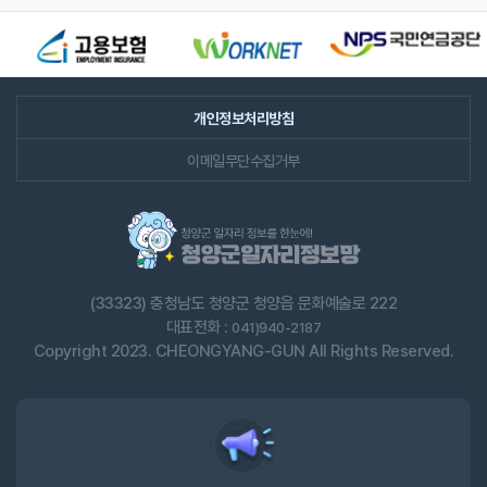
배너모음
슬라이드
개인정보처리방침
이메일무단수집거부
(33323) 충청남도 청양군 청양읍 문화예술로 222
대표전화 :
041)940-2187
Copyright 2023. CHEONGYANG-GUN All Rights Reserved.