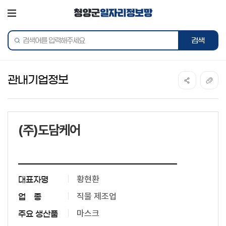
전체메뉴
통합검색
관내기업정보
(주)도담케어
황현환
대표자명
직물 제조업
업 종
마스크
주요 생산품