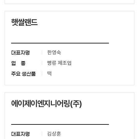
햇쌀랜드
한영숙
대표자명
빵류 제조업
업 종
떡
주요 생산품
에이제이엔지니어링(주)
김상훈
대표자명