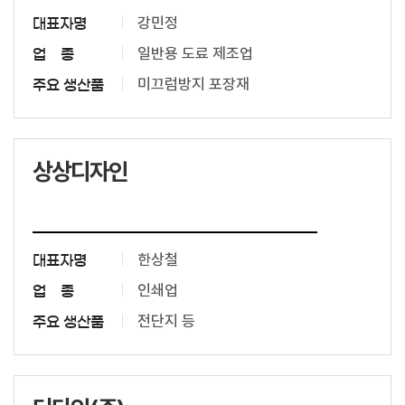
강민정
대표자명
일반용 도료 제조업
업 종
미끄럼방지 포장재
주요 생산품
상상디자인
한상철
대표자명
인쇄업
업 종
전단지 등
주요 생산품