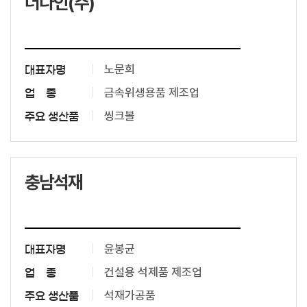
더다인(주)
노문희
대표자명
금속위생용품 제조업
업 종
씽크볼
주요 생산품
충남석재
윤봉균
대표자명
건설용 석제품 제조업
업 종
석재가공품
주요 생산품