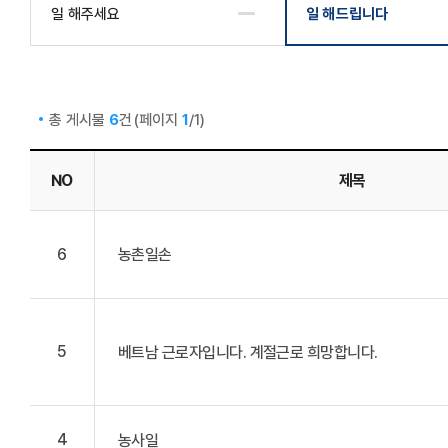
일 해주세요
일 해드립니다
총 게시물
건
(페이지
/1)
6
1
NO
제목
일 해드립니다 목록 - 제목, 작성자, 희망 작업, 희망기간, 희
6
농촌일손
5
베트남 근로자입니다. 계절근로 희망합니다.
4
농사일