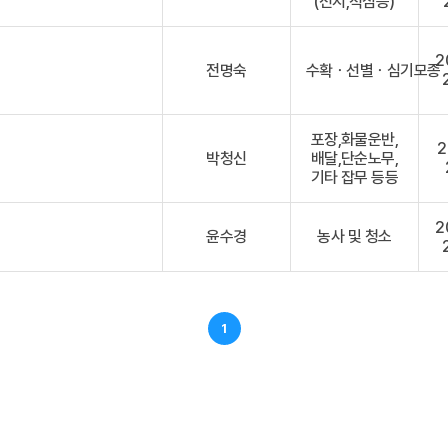
(전지,적심등)
2
전명숙
수확ㆍ선별ㆍ심기모종
포장,화물운반,
2
박청신
배달,단순노무,
기타 잡무 등등
2
윤수경
농사 및 청소
1