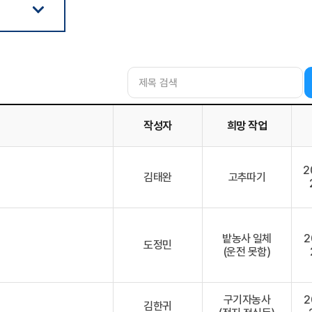
작성자
희망 작업
망시간, 희망 급여종류&금액 정보 제공
2
김태완
고추따기
밭농사 일체
2
도정민
(운전 못함)
구기자농사
2
김한귀