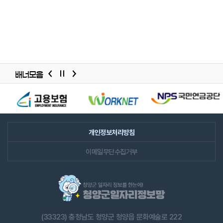
배너모음
배너모음
슬라이드
개인정보처리방침
이메일무단수집거부
(33323) 충청남도 청양군 청양읍 문화예술로 222