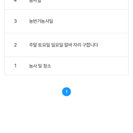
4
농사일
3
농번기농사일
2
주말 토요일 일요일 알바 자리 구합니다
1
농사 및 청소
1