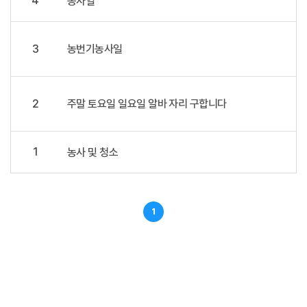
4
농사일
3
농번기농사일
2
주말 토요일 일요일 알바 자리 구합니다
1
농사 및 청소
1