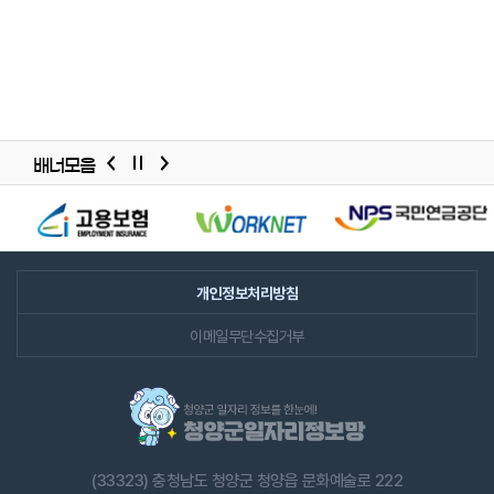
배너모음
배너모음
슬라이드
개인정보처리방침
이메일무단수집거부
(33323) 충청남도 청양군 청양읍 문화예술로 222