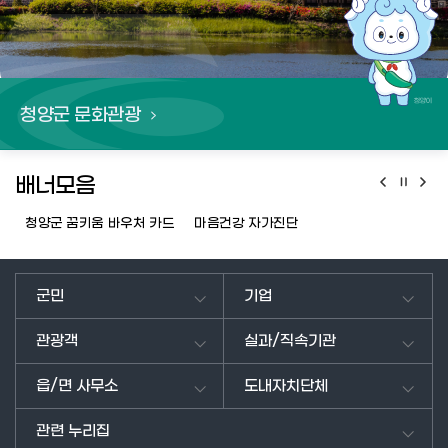
청양군 문화관광
배너모음
청양군 꿈키움 바우처 카드
마음건강 자가진단
군민
기업
관광객
실과/직속기관
읍/면 사무소
도내자치단체
관련 누리집