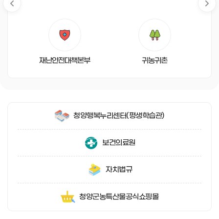
비
스
재난안전대책본부
귀농귀촌
청양행복누리센터
(평생학습관)
보건의료원
자치법규
청양군농특산물
공식쇼핑몰