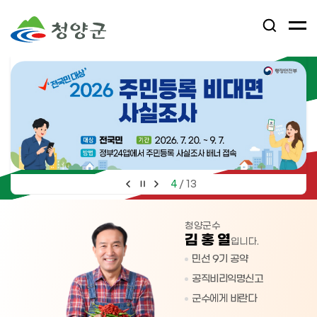
검
전
색
체
어
열
메
림
뉴
버
튼
4
13
/
청양군수
김 홍 열
입니다.
민선 9기 공약
공직비리익명신고
군수에게 바란다