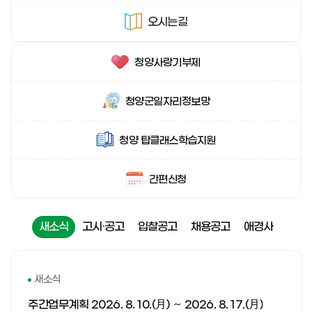
오시는길
빠
청양사랑
기부제
른
메
뉴
청양군일자리
정보망
청양 탑클래스
학습지원
간편신청
새소식
고시·공고
입찰공고
채용공고
애경사
새
소
새소식
식
주간업무계획 2026. 8. 10.(月) ～ 2026. 8. 17.(月)