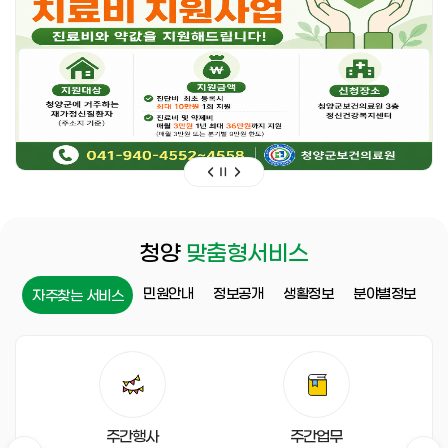
청양
맞춤형서비스
민원안내
정보공개
생활정보
분야별정보
자주찾는 서비스
자
주
찾
는
서
주간행사
주간업무