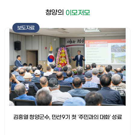
청양의
이모저모
보도자료
김홍열 청양군수, 민선9기 첫 ‘주민과의 대화’ 성료