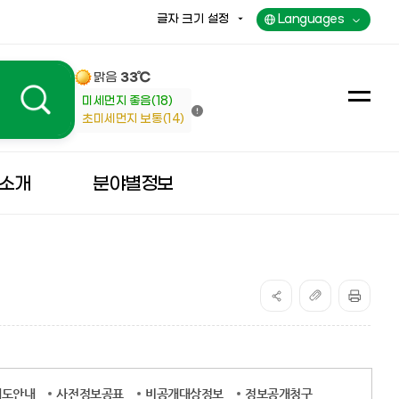
글자 크기 설정
Languages
맑음
33℃
미세먼지 좋음(18)
전
초미세먼지 보통(14)
체
메
뉴
소개
분야별정보
제도안내
사전정보공표
비공개대상정보
정보공개청구