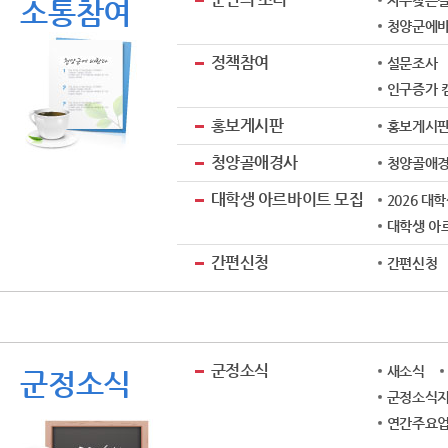
자주찾는질문
소통참여
청양군에
정책참여
설문조사
인구증가 
홍보게시판
홍보게시
청양골애경사
청양골애
대학생 아르바이트 모집
2026 대
대학생 아
간편신청
간편신청
군정소식
새소식
군정소식
군정소식지
연간주요