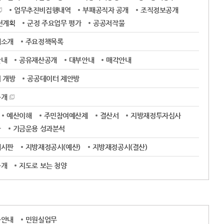
업무추진비집행내역
부패공직자 공개
조직정보공개
전계획
군정 주요업무 평가
공공저작물
제소개
주요정책목록
안내
공유재산공개
대부안내
매각안내
 개방
공공데이터 제안방
공개
예산이해
주민참여예산제
결산서
지방재정투자심사
금
기금운용 성과분석
게시판
지방재정공시(예산)
지방재정공시(결산)
공개
지도로 보는 청양
용안내
민원실업무