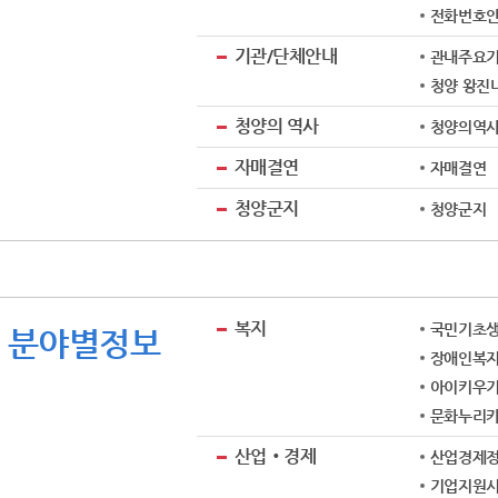
전화번호
기관/단체안내
관내주요
청양 왕진
청양의 역사
청양의역
자매결연
자매결연
청양군지
청양군지
복지
국민기초
분야별정보
장애인복
아이키우기
문화누리카
산업‧경제
산업경제
기업지원