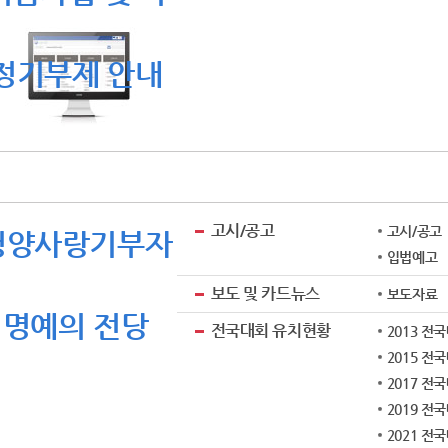
정기부제 안내
고시/공고
고시/공고
청양사랑기부자
입법예고
보도 및 카드뉴스
보도자료
명예의 전당
전국대회 유치현황
2013 전
2015 전
2017 전
2019 전
2021 전