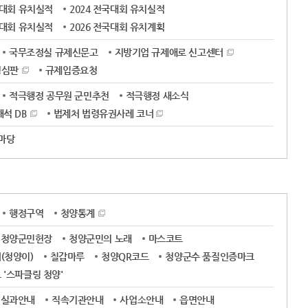
국대회 유치실적
2024 전국대회 유치실적
국대회 유치실적
2026 전국대회 유치계획
국무조정실 규제신문고
지방기업 규제애로 신고센터
정심판
규제입증요청
적극행정 공무원 군민추천
적극행정 새소식
석 DB
법제처 법령유권사례 코너
 마당
행정구역
청양통계
청양군민헌장
청양군민의 노래
마스코트
(청양이)
칠갑마루
청양QR코드
청양군수 품질인증마크
'스파클링 청양'
실과안내
직속기관안내
사업소안내
읍면안내