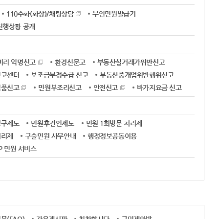
110수화(화상)/채팅상담
무인민원발급기
진행상황 공개
비리 익명신고
환경신문고
부동산실거래가위반신고
신고센터
보조금부정수급 신고
부동산중개업위반행위신고
식품신고
민원부조리신고
안전신고
바가지요금 신고
청구제도
민원후견인제도
민원 1회방문 처리제
처리제
구술민원 사무안내
행정정보공동이용
OP 민원 서비스