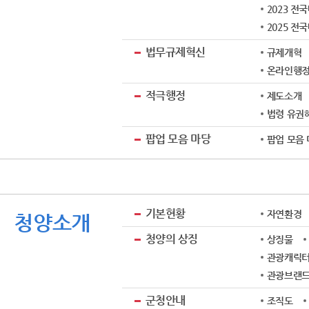
2023 전
2025 전
법무규제혁신
규제개혁
온라인행
적극행정
제도소개
법령 유권해
팝업 모음 마당
팝업 모음
기본현황
자연환경
청양소개
청양의 상징
상징물
관광캐릭터
관광브랜드 
군청안내
조직도