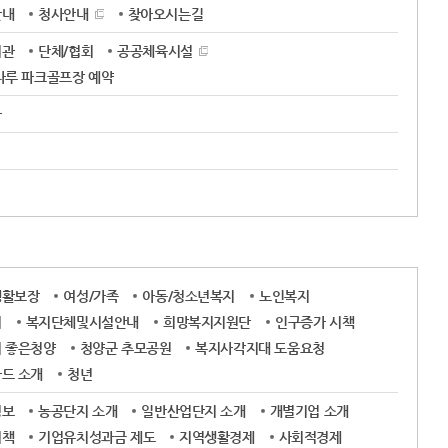
안내
청사안내
찾아오시는길
기관
단체/협회
공공체육시설
나루 파크골프장 예약
사
생활보장
여성/가족
아동/청소년복지
노인복지
지
복지단체및시설안내
희망복지지원단
인구증가 시책
 좋은청양
청양군 추모공원
복지사각지대 도움요청
드 소개
청년
정보
농공단지 소개
일반산업단지 소개
개별기업 소개
시책
기업유치성과금 제도
지역생활경제
사회적경제