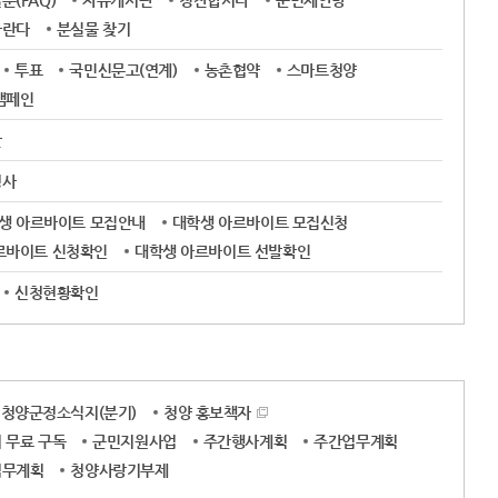
(FAQ)
자유게시판
칭찬합시다
군민제안방
바란다
분실물 찾기
투표
국민신문고(연계)
농촌협약
스마트청양
캠페인
판
경사
학생 아르바이트 모집안내
대학생 아르바이트 모집신청
르바이트 신청확인
대학생 아르바이트 선발확인
신청현황확인
청양군정소식지(분기)
청양 홍보책자
 무료 구독
군민지원사업
주간행사계획
주간업무계획
업무계획
청양사랑기부제