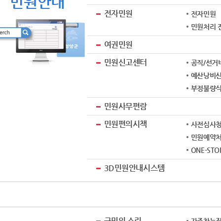
민원안내
전자민원
전자민원
민원처리 
여권민원
민원신고센터
공직/선거
예산낭비
부정불량
민원사무편람
민원편의시책
사전심사
민원예약
ONE-ST
3D민원안내시스템
군민의 소리