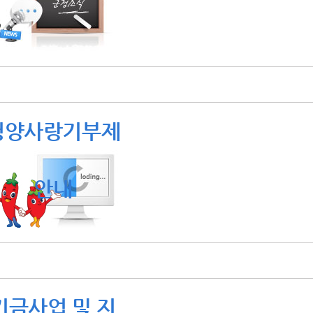
청양사랑기부제
안내
기금사업 및 지