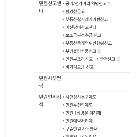
민원신고센
공직/선거비리 익명신고
터
환경신문고
부동산실거래가위반신고
예산낭비신고센터
보조금부정수급 신고
부동산중개업위반행위신고
부정불량식품신고
민원부조리신고
안전신고
바가지요금 신고
민원사무편
람
민원편의시
사전심사청구제도
책
민원후견인제도
민원 1회방문 처리제
민원예약처리제
구술민원 사무안내
행정정보공동이용