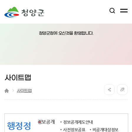
검
전
색
체
어
열
메
림
청양군청에 오신것을 환영합니다.
뉴
버
튼
사이트맵
사이트맵
정보공개
정보공개제도안내
행정정
사전정보공표
비공개대상정보