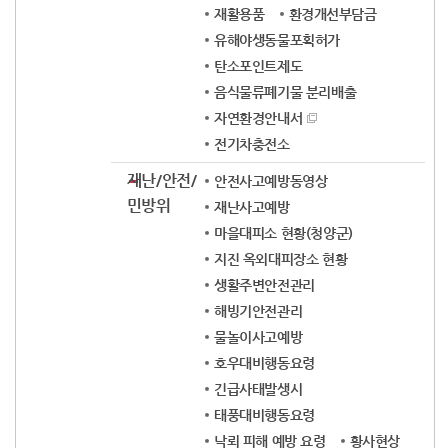
재활용품
환경개선부담금
유해야생동물포획허가
탄소포인트제도
음식물류폐기물 분리배출
자연환경안내서
전기차충전소
재난/안전/
안전사고예방동영상
민방위
재난사고예방
마을대피소 현황(청양군)
지진 옥외대피장소 현황
생활주변안전관리
해빙기안전관리
물놀이사고예방
호우대비행동요령
긴급사태발생시
태풍대비행동요령
낙뢰 피해 예방 요령
황사현상