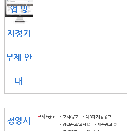
업 및
지정기
부제 안
내
고시/공고
고시/공고
제3자 제공공고
청양사
입찰공고/고시
채용공고