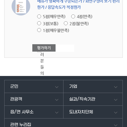
메뉴가 명확하게 구분되는가 / 화면구성이 보기 편리
한가 / 응답속도가 적정한가
5점(매우만족)
4점(만족)
3점(보통)
2점(불만족)
1점(매우불만족)
여
러
분
들
의
의
견
군민
기업
을
남
관광객
실과/직속기관
겨
주
읍/면 사무소
도내자치단체
세
요.
관련 누리집