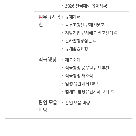
2026 전국대회 유치계획
법무규제혁
규제개혁
신
국무조정실 규제신문고
지방기업 규제애로 신고센터
온라인행정심판
규제입증요청
적극행정
제도소개
적극행정 공무원 군민추천
적극행정 새소식
법령 유권해석 DB
법제처 법령유권사례 코너
팝업 모음
팝업 모음 마당
마당