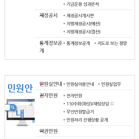
기금운용 성과분석
재정공시
재정공시게시판
지방재정공시(예산)
지방재정공시(결산)
통계정보공
통계정보공개
지도로 보는 청양
개
민원실안내
민원실이용안내
민원실업무
민원안
전자민원
전자민원
110수화(화상)/채팅상담
내
무인민원발급기
민원처리 진행상황 공개
여권민원