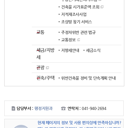
건축물 시가표준액 조회
지적재조사사업
조상땅 찾기 서비스
교통
주정차위반 관련 법규
교통정보
세금/지방
지방세안내
세금소식
세
관광
건축/주택
위반건축물 정비 및 단속계획 안내
담당부서 :
행정지원과
연락처 :
041-940-2694
현재 페이지의 정보 및 사용 편의성에 만족하십니까?