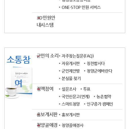
ONE-STOP 민원 서비스
3D민원안
내시스템
군민의 소리
자주찾는질문(FAQ)
소통참
자유게시판
칭찬합시다
군민제안방
청양군에바란다
분실물 찾기
여
정책참여
설문조사
투표
국민신문고(연계)
농촌협약
스마트청양
인구증가 캠페인
홍보게시판
홍보게시판
청양골애경
청양골애경사