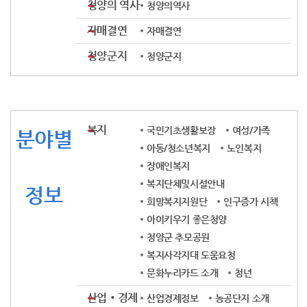
청양의 역사
청양의역사
자매결연
자매결연
청양군지
청양군지
복지
국민기초생활보장
여성/가족
분야별
아동/청소년복지
노인복지
장애인복지
복지단체및시설안내
정보
희망복지지원단
인구증가 시책
아이키우기 좋은청양
청양군 추모공원
복지사각지대 도움요청
문화누리카드 소개
청년
산업‧경제
산업경제정보
농공단지 소개