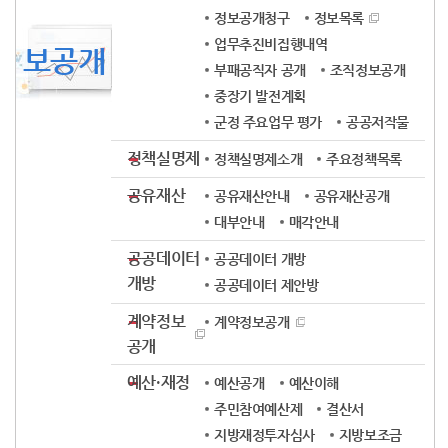
정보공개청구
정보목록
업무추진비집행내역
보공개
부패공직자 공개
조직정보공개
중장기 발전계획
군정 주요업무 평가
공공저작물
정책실명제
정책실명제소개
주요정책목록
공유재산
공유재산안내
공유재산공개
대부안내
매각안내
공공데이터
공공데이터 개방
개방
공공데이터 제안방
계약정보
계약정보공개
공개
예산·재정
예산공개
예산이해
주민참여예산제
결산서
지방재정투자심사
지방보조금