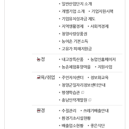
일반산업단지 소개
개별기업 소개
기업지원시책
기업유치성과금 제도
지역생활경제
사회적경제
청양사랑상품권
농어촌 기본소득
고유가 피해지원금
농정
내고장특산품
농업인홈페이지
농촌체험휴양마을
지원사업
교육/취업
주민자치센터
정보화교육
청양군일자리정보센터안내
평생학습관
충남인력개발원
환경
수질관리
쓰레기배출안내
환경기초시설현황
배출업소현황
좋은식단