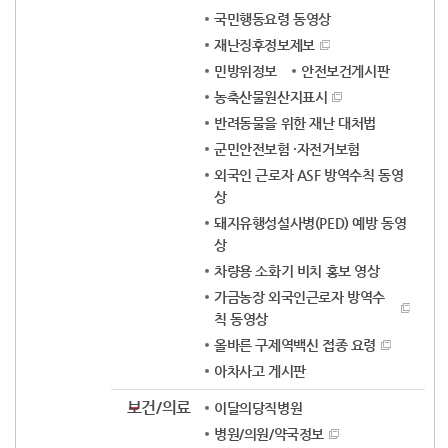
국민행동요령 동영상
재난징후정보제보
민방위정보
안전보건게시판
농축산물원산지표시
반려동물을 위한 재난 대처법
군민안전보험 ·자전거보험
외국인 근로자 ASF 방역수칙 동영
상
돼지유행성설사병(PED) 예방 동영
상
차량용 소화기 비치 홍보 영상
가금농장 외국인근로자 방역수
칙 동영상
올바른 구제역백신 접종 요령
아차사고 게시판
보건/의료
이달의당직병원
병원/의원/약국정보