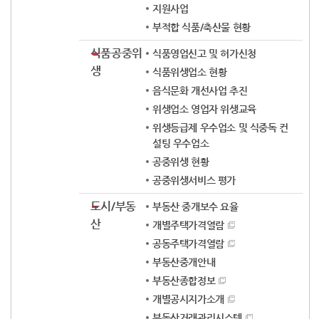
지원사업
부적합 식품/축산물 현황
식품공중위
식품영업신고 및 허가신청
생
식품위생업소 현황
음식문화 개선사업 추진
위생업소 영업자 위생교육
위생등급제 우수업소 및 식중독 컨
설팅 우수업소
공중위생 현황
공중위생서비스 평가
도시/부동
부동산 중개보수 요율
산
개별주택가격열람
공동주택가격열람
부동산중개안내
부동산종합정보
개별공시지가소개
부동산거래관리시스템