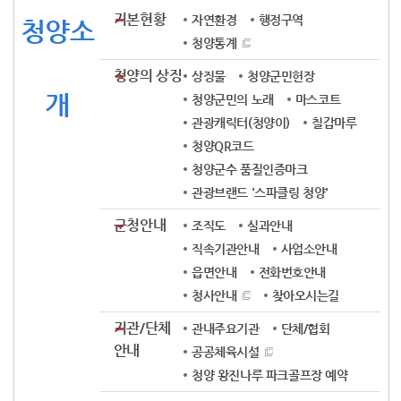
기본현황
자연환경
행정구역
청양소
청양통계
청양의 상징
상징물
청양군민헌장
개
청양군민의 노래
마스코트
관광캐릭터(청양이)
칠갑마루
청양QR코드
청양군수 품질인증마크
관광브랜드 '스파클링 청양'
군청안내
조직도
실과안내
직속기관안내
사업소안내
읍면안내
전화번호안내
청사안내
찾아오시는길
기관/단체
관내주요기관
단체/협회
안내
공공체육시설
청양 왕진나루 파크골프장 예약