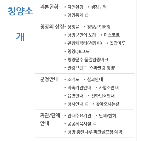
기본현황
자연환경
행정구역
청양소
청양통계
청양의 상징
상징물
청양군민헌장
개
청양군민의 노래
마스코트
관광캐릭터(청양이)
칠갑마루
청양QR코드
청양군수 품질인증마크
관광브랜드 '스파클링 청양'
군청안내
조직도
실과안내
직속기관안내
사업소안내
읍면안내
전화번호안내
청사안내
찾아오시는길
기관/단체
관내주요기관
단체/협회
안내
공공체육시설
청양 왕진나루 파크골프장 예약