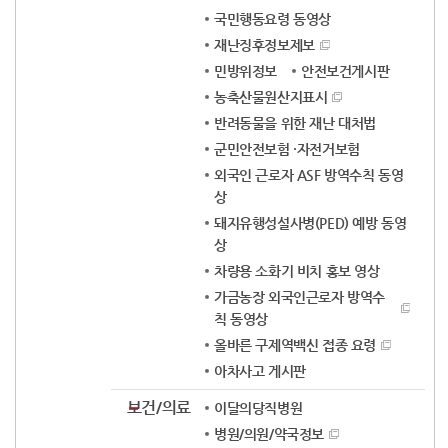
국민행동요령 동영상
재난징후정보제보
민방위정보
안전보건게시판
농축산물원산지표시
반려동물을 위한 재난 대처법
군민안전보험 ·자전거보험
외국인 근로자 ASF 방역수칙 동영
상
돼지유행성설사병(PED) 예방 동영
상
차량용 소화기 비치 홍보 영상
가금농장 외국인근로자 방역수
칙 동영상
올바른 구제역백신 접종 요령
아차사고 게시판
보건/의료
이달의당직병원
병원/의원/약국정보