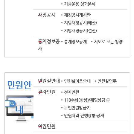
기금운용 성과분석
재정공시
재정공시게시판
지방재정공시(예산)
지방재정공시(결산)
통계정보공
통계정보공개
지도로 보는 청양
개
민원실안내
민원실이용안내
민원실업무
민원안
전자민원
전자민원
110수화(화상)/채팅상담
내
무인민원발급기
민원처리 진행상황 공개
여권민원