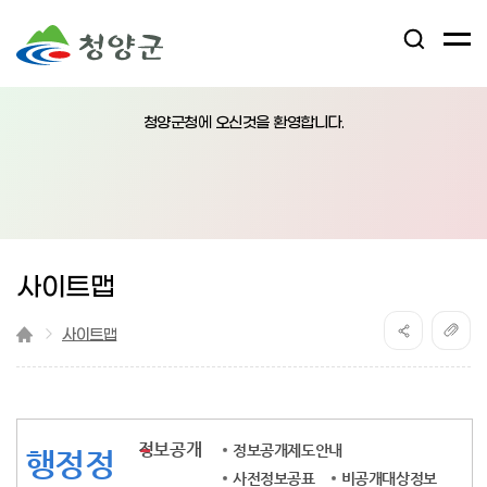
검
전
색
체
어
열
메
림
청양군청에 오신것을 환영합니다.
뉴
버
튼
사이트맵
사이트맵
정보공개
정보공개제도안내
행정정
사전정보공표
비공개대상정보