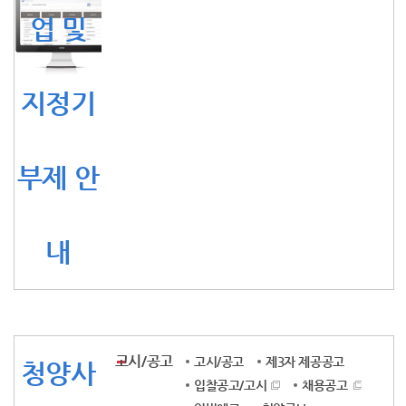
업 및
지정기
부제 안
내
고시/공고
고시/공고
제3자 제공공고
청양사
입찰공고/고시
채용공고