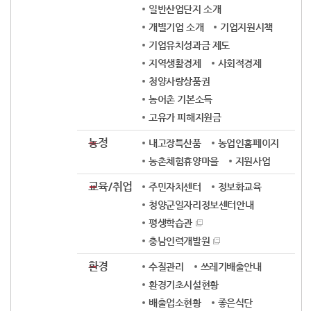
일반산업단지 소개
개별기업 소개
기업지원시책
기업유치성과금 제도
지역생활경제
사회적경제
청양사랑상품권
농어촌 기본소득
고유가 피해지원금
농정
내고장특산품
농업인홈페이지
농촌체험휴양마을
지원사업
교육/취업
주민자치센터
정보화교육
청양군일자리정보센터안내
평생학습관
충남인력개발원
환경
수질관리
쓰레기배출안내
환경기초시설현황
배출업소현황
좋은식단