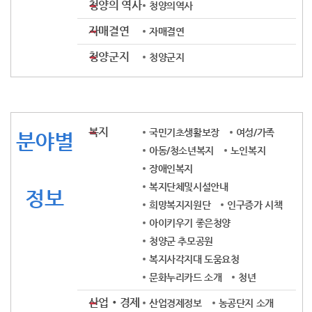
청양의 역사
청양의역사
자매결연
자매결연
청양군지
청양군지
복지
국민기초생활보장
여성/가족
분야별
아동/청소년복지
노인복지
장애인복지
복지단체및시설안내
정보
희망복지지원단
인구증가 시책
아이키우기 좋은청양
청양군 추모공원
복지사각지대 도움요청
문화누리카드 소개
청년
산업‧경제
산업경제정보
농공단지 소개