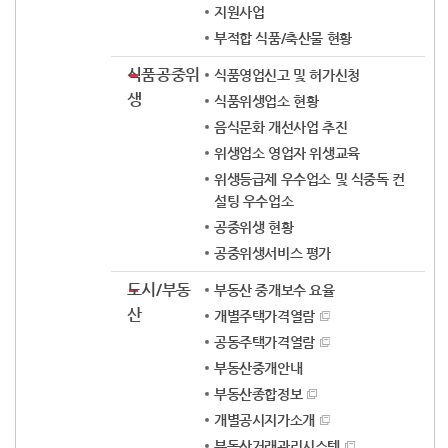
지원사업
부적합 식품/축산물 현황
식품공중위
식품영업신고 및 허가신청
생
식품위생업소 현황
음식문화 개선사업 추진
위생업소 영업자 위생교육
위생등급제 우수업소 및 식중독 컨
설팅 우수업소
공중위생 현황
공중위생서비스 평가
도시/부동
부동산 중개보수 요율
산
개별주택가격열람
공동주택가격열람
부동산중개안내
부동산종합정보
개별공시지가소개
부동산거래관리시스템