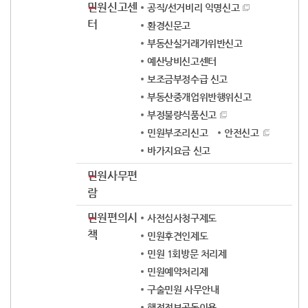
민원신고센
공직/선거비리 익명신고
터
환경신문고
부동산실거래가위반신고
예산낭비신고센터
보조금부정수급 신고
부동산중개업위반행위신고
부정불량식품신고
민원부조리신고
안전신고
바가지요금 신고
민원사무편
람
민원편의시
사전심사청구제도
책
민원후견인제도
민원 1회방문 처리제
민원예약처리제
구술민원 사무안내
행정정보공동이용