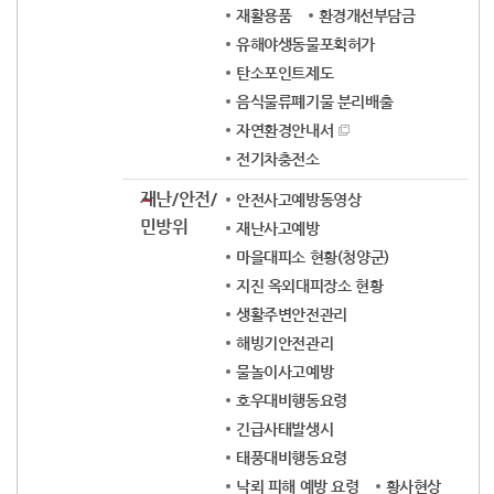
재활용품
환경개선부담금
유해야생동물포획허가
탄소포인트제도
음식물류폐기물 분리배출
자연환경안내서
전기차충전소
재난/안전/
안전사고예방동영상
민방위
재난사고예방
마을대피소 현황(청양군)
지진 옥외대피장소 현황
생활주변안전관리
해빙기안전관리
물놀이사고예방
호우대비행동요령
긴급사태발생시
태풍대비행동요령
낙뢰 피해 예방 요령
황사현상