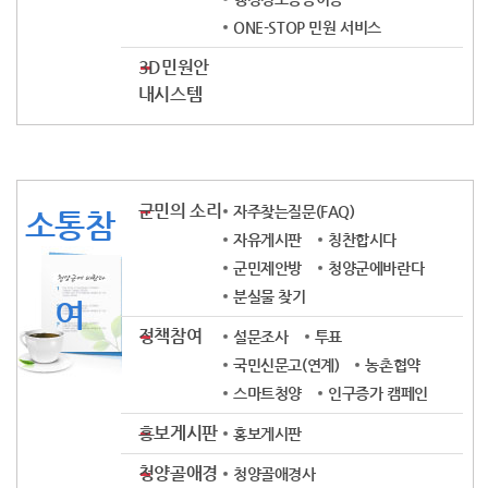
ONE-STOP 민원 서비스
3D민원안
내시스템
군민의 소리
자주찾는질문(FAQ)
소통참
자유게시판
칭찬합시다
군민제안방
청양군에바란다
분실물 찾기
여
정책참여
설문조사
투표
국민신문고(연계)
농촌협약
스마트청양
인구증가 캠페인
홍보게시판
홍보게시판
청양골애경
청양골애경사