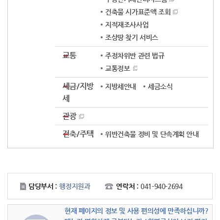
건축물 시가표준액 조회
지적재조사사업
조상땅 찾기 서비스
교통
주정차위반 관련 법규
교통정보
세금/지방
지방세안내
세금소식
세
관광
건축/주택
위반건축물 정비 및 단속계획 안내
담당부서 :
행정지원과
연락처 :
041-940-2694
현재 페이지의 정보 및 사용 편의성에 만족하십니까?