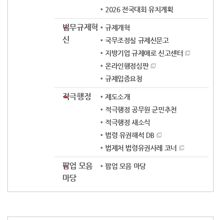
2026 전국대회 유치계획
법무규제혁
규제개혁
신
국무조정실 규제신문고
지방기업 규제애로 신고센터
온라인행정심판
규제입증요청
적극행정
제도소개
적극행정 공무원 군민추천
적극행정 새소식
법령 유권해석 DB
법제처 법령유권사례 코너
팝업 모음
팝업 모음 마당
마당