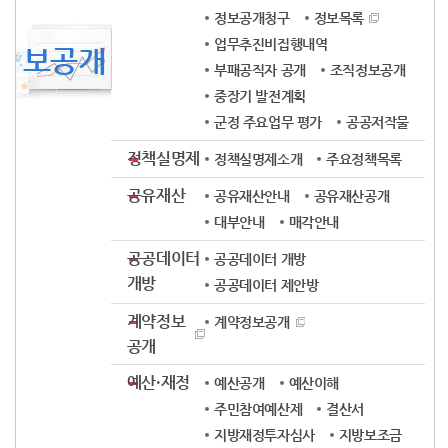
정보공개청구
정보목록
업무추진비집행내역
보공개
부패공직자 공개
조직정보공개
중장기 발전계획
군정 주요업무 평가
공공저작물
정책실명제
정책실명제소개
주요정책목록
공유재산
공유재산안내
공유재산공개
대부안내
매각안내
공공데이터
공공데이터 개방
개방
공공데이터 제안방
계약정보
계약정보공개
공개
예산·재정
예산공개
예산이해
주민참여예산제
결산서
지방재정투자심사
지방보조금