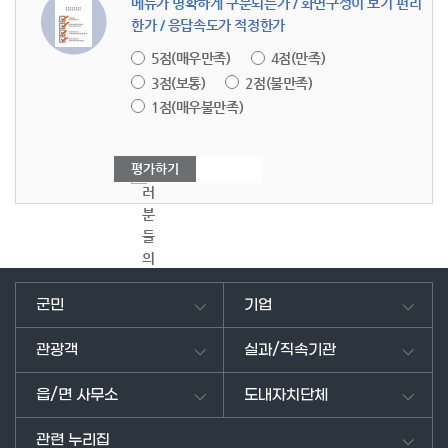
메뉴가 명확하게 구분되는가 / 화면구성이 보기 편리
한가 / 응답속도가 적정한가
5점(매우만족)
4점(만족)
3점(보통)
2점(불만족)
1점(매우불만족)
여
러
분
들
의
의
견
군민
기업
을
남
관광객
실과/직속기관
겨
주
읍/면 사무소
도내자치단체
세
요.
관련 누리집