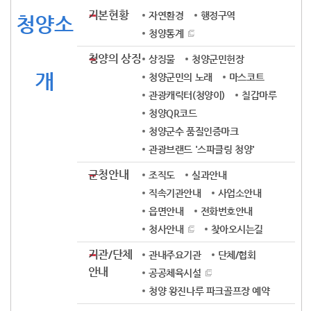
기본현황
자연환경
행정구역
청양소
청양통계
청양의 상징
상징물
청양군민헌장
개
청양군민의 노래
마스코트
관광캐릭터(청양이)
칠갑마루
청양QR코드
청양군수 품질인증마크
관광브랜드 '스파클링 청양'
군청안내
조직도
실과안내
직속기관안내
사업소안내
읍면안내
전화번호안내
청사안내
찾아오시는길
기관/단체
관내주요기관
단체/협회
안내
공공체육시설
청양 왕진나루 파크골프장 예약