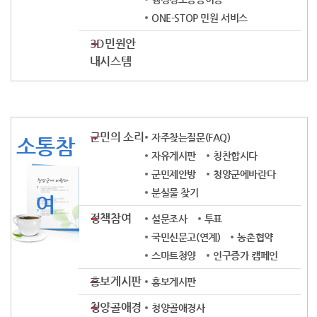
ONE-STOP 민원 서비스
3D민원안
내시스템
군민의 소리
자주찾는질문(FAQ)
소통참
자유게시판
칭찬합시다
군민제안방
청양군에바란다
분실물 찾기
여
정책참여
설문조사
투표
국민신문고(연계)
농촌협약
스마트청양
인구증가 캠페인
홍보게시판
홍보게시판
청양골애경
청양골애경사