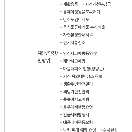
재활용품
환경개선부담금
유해야생동물포획허가
탄소포인트제도
음식물류폐기물 분리배출
자연환경안내서
전기차충전소
재난/안전/
안전사고예방동영상
민방위
재난사고예방
마을대피소 현황(청양군)
지진 옥외대피장소 현황
생활주변안전관리
해빙기안전관리
물놀이사고예방
호우대비행동요령
긴급사태발생시
태풍대비행동요령
낙뢰 피해 예방 요령
황사현상