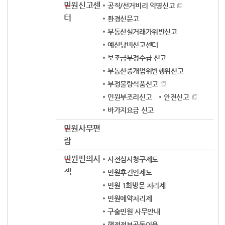
민원신고센
공직/선거비리 익명신고
터
환경신문고
부동산실거래가위반신고
예산낭비신고센터
보조금부정수급 신고
부동산중개업위반행위신고
부정불량식품신고
민원부조리신고
안전신고
바가지요금 신고
민원사무편
람
민원편의시
사전심사청구제도
책
민원후견인제도
민원 1회방문 처리제
민원예약처리제
구술민원 사무안내
행정정보공동이용