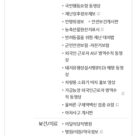
국민행동요령 동영상
재난징후정보제보
민방위정보
안전보건게시판
농축산물원산지표시
반려동물을 위한 재난 대처법
군민안전보험 ·자전거보험
외국인 근로자 ASF 방역수칙 동영
상
돼지유행성설사병(PED) 예방 동영
상
차량용 소화기 비치 홍보 영상
가금농장 외국인근로자 방역수
칙 동영상
올바른 구제역백신 접종 요령
아차사고 게시판
보건/의료
이달의당직병원
병원/의원/약국정보