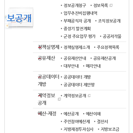
정보공개청구
정보목록
업무추진비집행내역
보공개
부패공직자 공개
조직정보공개
중장기 발전계획
군정 주요업무 평가
공공저작물
정책실명제
정책실명제소개
주요정책목록
공유재산
공유재산안내
공유재산공개
대부안내
매각안내
공공데이터
공공데이터 개방
개방
공공데이터 제안방
계약정보
계약정보공개
공개
예산·재정
예산공개
예산이해
주민참여예산제
결산서
지방재정투자심사
지방보조금