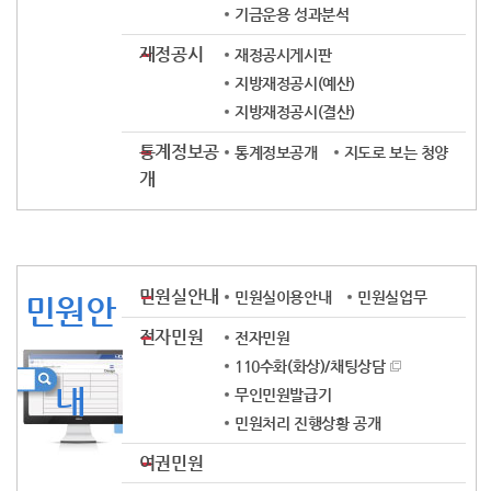
기금운용 성과분석
재정공시
재정공시게시판
지방재정공시(예산)
지방재정공시(결산)
통계정보공
통계정보공개
지도로 보는 청양
개
민원실안내
민원실이용안내
민원실업무
민원안
전자민원
전자민원
110수화(화상)/채팅상담
내
무인민원발급기
민원처리 진행상황 공개
여권민원