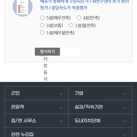
메뉴가 명확하게 구분되는가 / 화면구성이 보기 편리
한가 / 응답속도가 적정한가
5점(매우만족)
4점(만족)
3점(보통)
2점(불만족)
1점(매우불만족)
여
러
분
들
의
의
견
군민
기업
을
남
관광객
실과/직속기관
겨
주
읍/면 사무소
도내자치단체
세
요.
관련 누리집