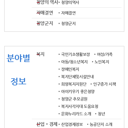
청양의 역사
청양의역사
자매결연
자매결연
청양군지
청양군지
복지
국민기초생활보장
여성/가족
분야별
아동/청소년복지
노인복지
장애인복지
복지단체및시설안내
정보
희망복지지원단
인구증가 시책
아이키우기 좋은청양
청양군 추모공원
복지사각지대 도움요청
문화누리카드 소개
청년
산업‧경제
산업경제정보
농공단지 소개