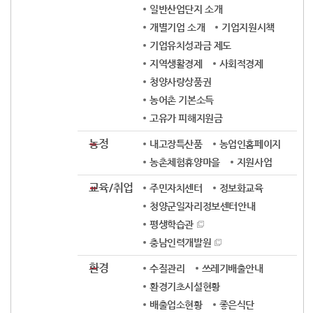
일반산업단지 소개
개별기업 소개
기업지원시책
기업유치성과금 제도
지역생활경제
사회적경제
청양사랑상품권
농어촌 기본소득
고유가 피해지원금
농정
내고장특산품
농업인홈페이지
농촌체험휴양마을
지원사업
교육/취업
주민자치센터
정보화교육
청양군일자리정보센터안내
평생학습관
충남인력개발원
환경
수질관리
쓰레기배출안내
환경기초시설현황
배출업소현황
좋은식단