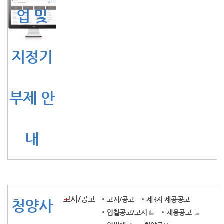
업 및
지정기
부제 안
내
고시/공고
고시/공고
제3자 제공공고
청양사
입찰공고/고시
채용공고