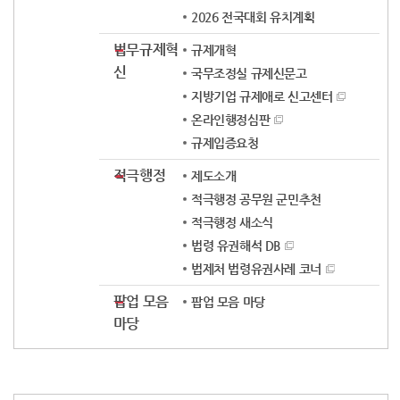
2026 전국대회 유치계획
법무규제혁
규제개혁
신
국무조정실 규제신문고
지방기업 규제애로 신고센터
온라인행정심판
규제입증요청
적극행정
제도소개
적극행정 공무원 군민추천
적극행정 새소식
법령 유권해석 DB
법제처 법령유권사례 코너
팝업 모음
팝업 모음 마당
마당