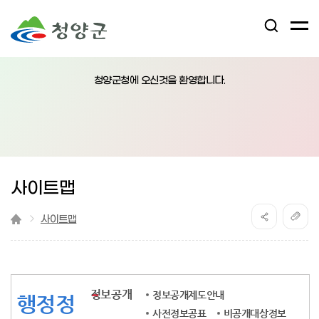
검
전
색
체
어
열
메
림
청양군청에 오신것을 환영합니다.
뉴
버
튼
사이트맵
사이트맵
정보공개
정보공개제도안내
행정정
사전정보공표
비공개대상정보