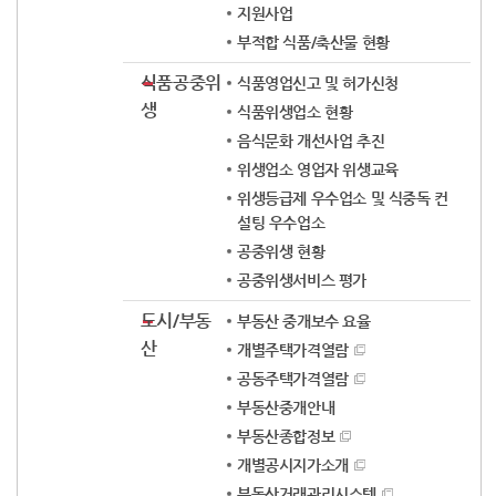
지원사업
부적합 식품/축산물 현황
식품공중위
식품영업신고 및 허가신청
생
식품위생업소 현황
음식문화 개선사업 추진
위생업소 영업자 위생교육
위생등급제 우수업소 및 식중독 컨
설팅 우수업소
공중위생 현황
공중위생서비스 평가
도시/부동
부동산 중개보수 요율
산
개별주택가격열람
공동주택가격열람
부동산중개안내
부동산종합정보
개별공시지가소개
부동산거래관리시스템