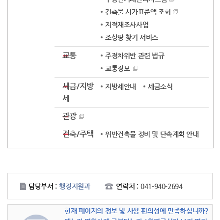
건축물 시가표준액 조회
지적재조사사업
조상땅 찾기 서비스
교통
주정차위반 관련 법규
교통정보
세금/지방
지방세안내
세금소식
세
관광
건축/주택
위반건축물 정비 및 단속계획 안내
담당부서 :
행정지원과
연락처 :
041-940-2694
현재 페이지의 정보 및 사용 편의성에 만족하십니까?