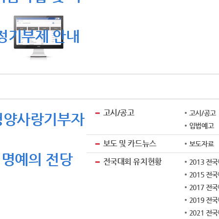
정기부제 안내
고시/공고
고시/공고
청양사랑기부자
입법예고
보도 및 카드뉴스
보도자료
명예의 전당
전국대회 유치현황
2013 전
2015 전
2017 전
2019 전
2021 전