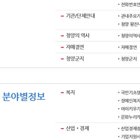
전화번호
기관/단체안내
관내주요
청양 왕진
청양의 역사
청양의역
자매결연
자매결연
청양군지
청양군지
복지
국민기초
분야별정보
장애인복
아이키우기
문화누리카
산업‧경제
산업경제
기업지원