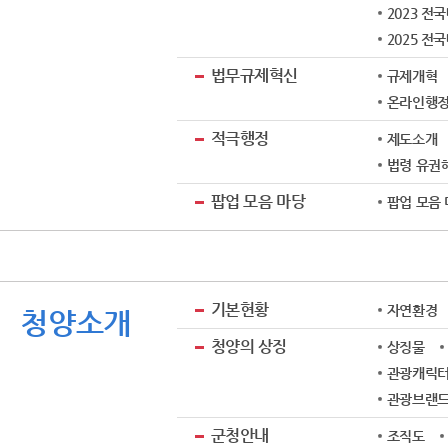
2023 전
2025 전
법무규제혁신
규제개혁
온라인행
적극행정
제도소개
법령 유권해
팝업 모음 마당
팝업 모음
기본현황
자연환경
청양소개
청양의 상징
상징물
관광캐릭터
관광브랜드 
군청안내
조직도