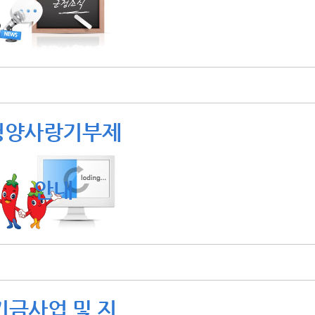
청양사랑기부제
안내
기금사업 및 지