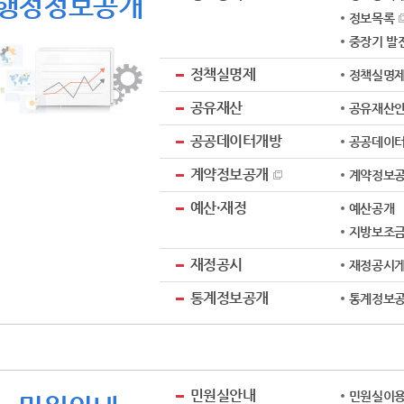
행정정보공개
정보목록
중장기 발
정책실명제
정책실명
공유재산
공유재산
공공데이터개방
공공데이터
계약정보공개
계약정보
예산·재정
예산공개
지방보조
재정공시
재정공시
통계정보공개
통계정보
민원실안내
민원실이