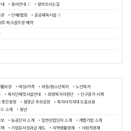
안내
청사안내
찾아오시는길
기관
단체/협회
공공체육시설
나루 파크골프장 예약
사
생활보장
여성/가족
아동/청소년복지
노인복지
지
복지단체및시설안내
희망복지지원단
인구증가 시책
 좋은청양
청양군 추모공원
복지사각지대 도움요청
드 소개
청년
정보
농공단지 소개
일반산업단지 소개
개별기업 소개
시책
기업유치성과금 제도
지역생활경제
사회적경제