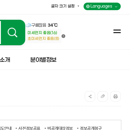
글자 크기 설정
Languages
구름많음
34℃
미세먼지 좋음(16)
전
초미세먼지 좋음(8)
체
메
뉴
소개
분야별정보
제도안내
사전정보공표
비공개대상정보
정보공개청구