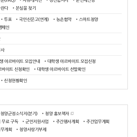
(FAQ)
자유게시판
칭찬합시다
군민제안방
바란다
분실물 찾기
투표
국민신문고(연계)
농촌협약
스마트청양
캠페인
판
경사
학생 아르바이트 모집안내
대학생 아르바이트 모집신청
르바이트 신청확인
대학생 아르바이트 선발확인
신청현황확인
청양군정소식지(분기)
청양 홍보책자
 무료 구독
군민지원사업
주간행사계획
주간업무계획
업무계획
청양사랑기부제