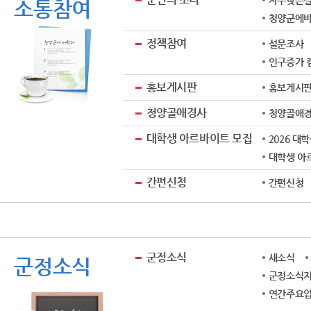
자주찾는질문
소통참여
청양군에
정책참여
설문조사
인구증가 
홍보게시판
홍보게시
청양골애경사
청양골애
대학생 아르바이트 모집
2026 대
대학생 아
간편신청
간편신청
군정소식
새소식
군정소식
군정소식지
연간주요