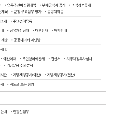
업무추진비집행내역
부패공직자 공개
조직정보공개
전계획
군정 주요업무 평가
공공저작물
제소개
주요정책목록
안내
공유재산공개
대부안내
매각안내
 개방
공공데이터 제안방
공개
예산이해
주민참여예산제
결산서
지방재정투자심사
금
기금운용 성과분석
게시판
지방재정공시(예산)
지방재정공시(결산)
공개
지도로 보는 청양
용안내
민원실업무