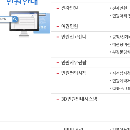
민원안내
전자민원
전자민원
민원처리 
여권민원
민원신고센터
공직/선거
예산낭비
부정불량
민원사무편람
민원편의시책
사전심사
민원예약
ONE-ST
3D민원안내시스템
군민의 소리