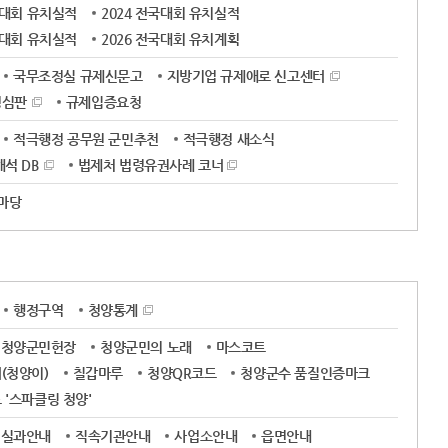
국대회 유치실적
2024 전국대회 유치실적
국대회 유치실적
2026 전국대회 유치계획
국무조정실 규제신문고
지방기업 규제애로 신고센터
정심판
규제입증요청
적극행정 공무원 군민추천
적극행정 새소식
석 DB
법제처 법령유권사례 코너
 마당
행정구역
청양통계
청양군민헌장
청양군민의 노래
마스코트
(청양이)
칠갑마루
청양QR코드
청양군수 품질인증마크
'스파클링 청양'
실과안내
직속기관안내
사업소안내
읍면안내