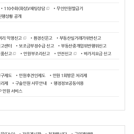
110수화(화상)/채팅상담
무인민원발급기
진행상황 공개
비리 익명신고
환경신문고
부동산실거래가위반신고
신고센터
보조금부정수급 신고
부동산중개업위반행위신고
식품신고
민원부조리신고
안전신고
바가지요금 신고
청구제도
민원후견인제도
민원 1회방문 처리제
처리제
구술민원 사무안내
행정정보공동이용
OP 민원 서비스