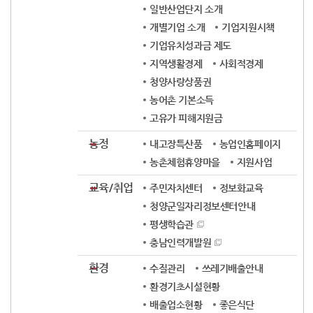
일반산업단지 소개
개별기업 소개
기업지원시책
기업유치성과금 제도
지역생활경제
사회적경제
청양사랑상품권
농어촌 기본소득
고유가 피해지원금
농정
내고장특산품
농업인홈페이지
농촌체험휴양마을
지원사업
교육/취업
주민자치센터
정보화교육
청양군일자리정보센터안내
평생학습관
충남인력개발원
환경
수질관리
쓰레기배출안내
환경기초시설현황
배출업소현황
좋은식단