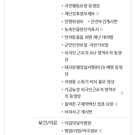
국민행동요령 동영상
재난징후정보제보
민방위정보
안전보건게시판
농축산물원산지표시
반려동물을 위한 재난 대처법
군민안전보험 ·자전거보험
외국인 근로자 ASF 방역수칙 동영
상
돼지유행성설사병(PED) 예방 동영
상
차량용 소화기 비치 홍보 영상
가금농장 외국인근로자 방역수
칙 동영상
올바른 구제역백신 접종 요령
아차사고 게시판
보건/의료
이달의당직병원
병원/의원/약국정보