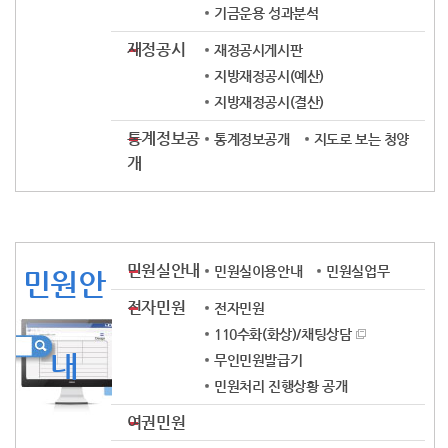
기금운용 성과분석
재정공시
재정공시게시판
지방재정공시(예산)
지방재정공시(결산)
통계정보공
통계정보공개
지도로 보는 청양
개
민원실안내
민원실이용안내
민원실업무
민원안
전자민원
전자민원
110수화(화상)/채팅상담
내
무인민원발급기
민원처리 진행상황 공개
여권민원