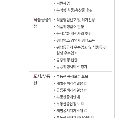
지원사업
부적합 식품/축산물 현황
식품공중위
식품영업신고 및 허가신청
생
식품위생업소 현황
음식문화 개선사업 추진
위생업소 영업자 위생교육
위생등급제 우수업소 및 식중독 컨
설팅 우수업소
공중위생 현황
공중위생서비스 평가
도시/부동
부동산 중개보수 요율
산
개별주택가격열람
공동주택가격열람
부동산중개안내
부동산종합정보
개별공시지가소개
부동산거래관리시스템