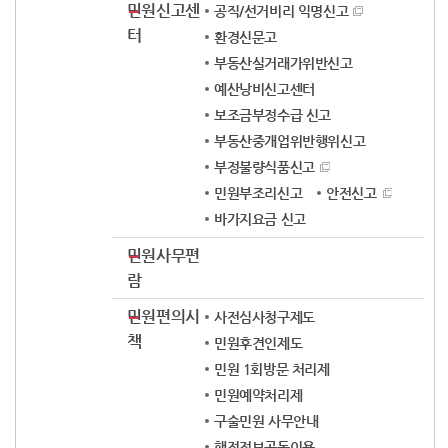
민원신고센
공직/선거비리 익명신고
터
환경신문고
부동산실거래가위반신고
예산낭비신고센터
보조금부정수급 신고
부동산중개업위반행위신고
부정불량식품신고
민원부조리신고
안전신고
바가지요금 신고
민원사무편
람
민원편의시
사전심사청구제도
책
민원후견인제도
민원 1회방문 처리제
민원예약처리제
구술민원 사무안내
행정정보공동이용