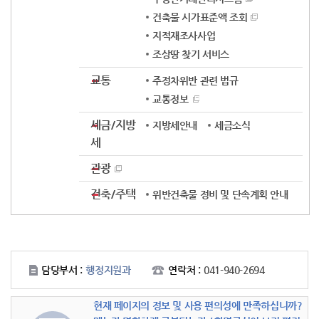
건축물 시가표준액 조회
지적재조사사업
조상땅 찾기 서비스
교통
주정차위반 관련 법규
교통정보
세금/지방
지방세안내
세금소식
세
관광
건축/주택
위반건축물 정비 및 단속계획 안내
담당부서 :
행정지원과
연락처 :
041-940-2694
현재 페이지의 정보 및 사용 편의성에 만족하십니까?