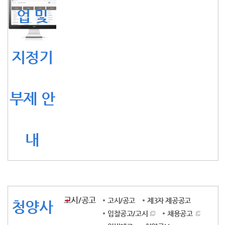
업 및
지정기
부제 안
내
고시/공고
고시/공고
제3자 제공공고
청양사
입찰공고/고시
채용공고