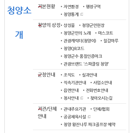
기본현황
자연환경
행정구역
청양소
청양통계
청양의 상징
상징물
청양군민헌장
개
청양군민의 노래
마스코트
관광캐릭터(청양이)
칠갑마루
청양QR코드
청양군수 품질인증마크
관광브랜드 '스파클링 청양'
군청안내
조직도
실과안내
직속기관안내
사업소안내
읍면안내
전화번호안내
청사안내
찾아오시는길
기관/단체
관내주요기관
단체/협회
안내
공공체육시설
청양 왕진나루 파크골프장 예약