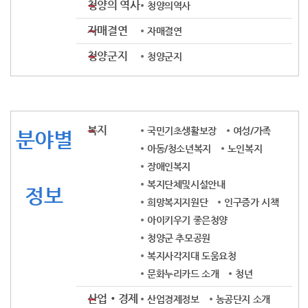
청양의 역사
청양의역사
자매결연
자매결연
청양군지
청양군지
복지
국민기초생활보장
여성/가족
분야별
아동/청소년복지
노인복지
장애인복지
복지단체및시설안내
정보
희망복지지원단
인구증가 시책
아이키우기 좋은청양
청양군 추모공원
복지사각지대 도움요청
문화누리카드 소개
청년
산업‧경제
산업경제정보
농공단지 소개