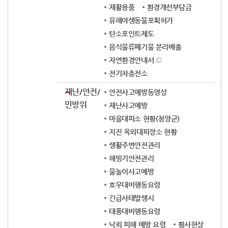
재활용품
환경개선부담금
유해야생동물포획허가
탄소포인트제도
음식물류폐기물 분리배출
자연환경안내서
전기차충전소
재난/안전/
안전사고예방동영상
민방위
재난사고예방
마을대피소 현황(청양군)
지진 옥외대피장소 현황
생활주변안전관리
해빙기안전관리
물놀이사고예방
호우대비행동요령
긴급사태발생시
태풍대비행동요령
낙뢰 피해 예방 요령
황사현상