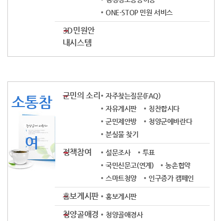
ONE-STOP 민원 서비스
3D민원안
내시스템
군민의 소리
자주찾는질문(FAQ)
소통참
자유게시판
칭찬합시다
군민제안방
청양군에바란다
분실물 찾기
여
정책참여
설문조사
투표
국민신문고(연계)
농촌협약
스마트청양
인구증가 캠페인
홍보게시판
홍보게시판
청양골애경
청양골애경사