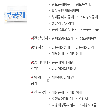
정보공개청구
정보목록
업무추진비집행내역
보공개
부패공직자 공개
조직정보공개
중장기 발전계획
군정 주요업무 평가
공공저작물
정책실명제
정책실명제소개
주요정책목록
공유재산
공유재산안내
공유재산공개
대부안내
매각안내
공공데이터
공공데이터 개방
개방
공공데이터 제안방
계약정보
계약정보공개
공개
예산·재정
예산공개
예산이해
주민참여예산제
결산서
지방재정투자심사
지방보조금