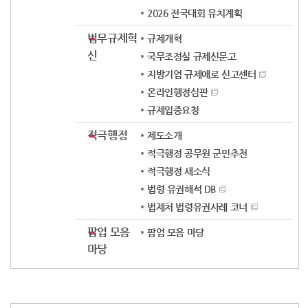
2026 전국대회 유치계획
법무규제혁
규제개혁
신
국무조정실 규제신문고
지방기업 규제애로 신고센터
온라인행정심판
규제입증요청
적극행정
제도소개
적극행정 공무원 군민추천
적극행정 새소식
법령 유권해석 DB
법제처 법령유권사례 코너
팝업 모음
팝업 모음 마당
마당