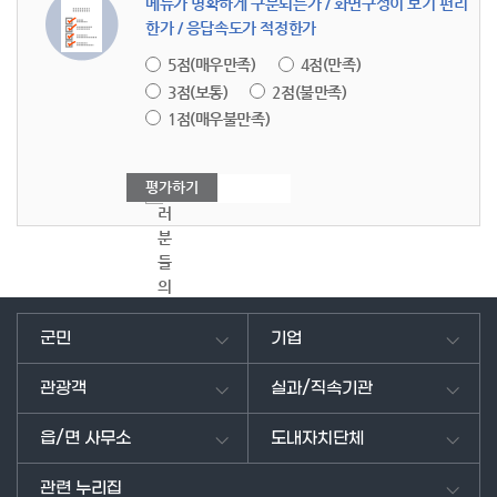
메뉴가 명확하게 구분되는가 / 화면구성이 보기 편리
한가 / 응답속도가 적정한가
5점(매우만족)
4점(만족)
3점(보통)
2점(불만족)
1점(매우불만족)
여
러
분
들
의
의
견
군민
기업
을
남
관광객
실과/직속기관
겨
주
읍/면 사무소
도내자치단체
세
요.
관련 누리집