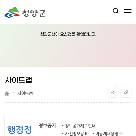
검
전
색
체
어
열
메
림
청양군청에 오신것을 환영합니다.
뉴
버
튼
사이트맵
사이트맵
정보공개
정보공개제도안내
행정정
사전정보공표
비공개대상정보