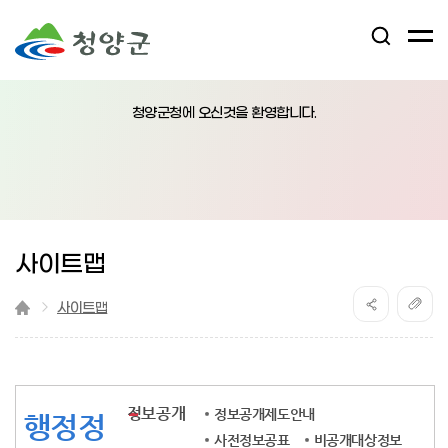
검
전
색
체
어
열
메
림
청양군청에 오신것을 환영합니다.
뉴
버
튼
사이트맵
사이트맵
정보공개
정보공개제도안내
행정정
사전정보공표
비공개대상정보