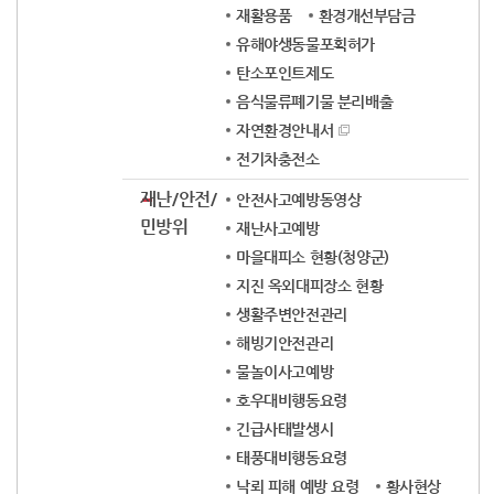
재활용품
환경개선부담금
유해야생동물포획허가
탄소포인트제도
음식물류폐기물 분리배출
자연환경안내서
전기차충전소
재난/안전/
안전사고예방동영상
민방위
재난사고예방
마을대피소 현황(청양군)
지진 옥외대피장소 현황
생활주변안전관리
해빙기안전관리
물놀이사고예방
호우대비행동요령
긴급사태발생시
태풍대비행동요령
낙뢰 피해 예방 요령
황사현상