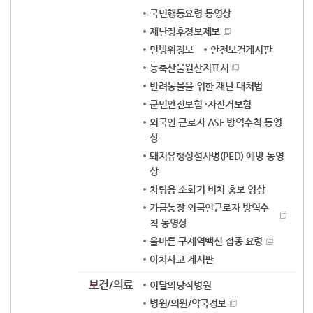
국민행동요령 동영상
재난징후정보제보
민방위정보
안전보건게시판
농축산물원산지표시
반려동물을 위한 재난 대처법
군민안전보험 ·자전거보험
외국인 근로자 ASF 방역수칙 동영
상
돼지유행성설사병(PED) 예방 동영
상
차량용 소화기 비치 홍보 영상
가금농장 외국인근로자 방역수
칙 동영상
올바른 구제역백신 접종 요령
아차사고 게시판
보건/의료
이달의당직병원
병원/의원/약국정보