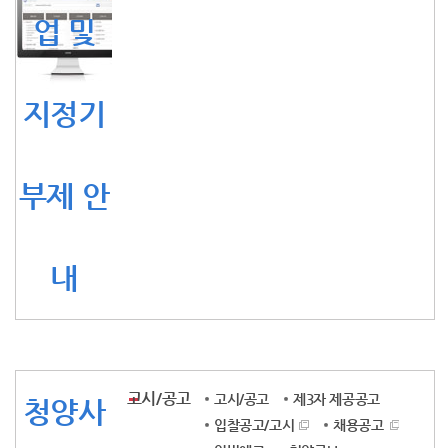
업 및
지정기
부제 안
내
고시/공고
고시/공고
제3자 제공공고
청양사
입찰공고/고시
채용공고