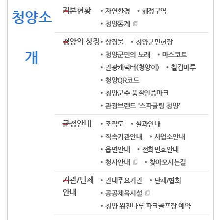
기본현황
자연환경
행정구역
청양소
청양통계
청양의 상징
상징물
청양군민헌장
개
청양군민의 노래
마스코트
관광캐릭터(청양이)
칠갑마루
청양QR코드
청양군수 품질인증마크
관광브랜드 '스파클링 청양'
군청안내
조직도
실과안내
직속기관안내
사업소안내
읍면안내
전화번호안내
청사안내
찾아오시는길
기관/단체
관내주요기관
단체/협회
안내
공공체육시설
청양 왕진나루 파크골프장 예약