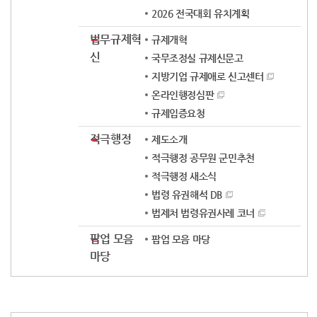
2026 전국대회 유치계획
법무규제혁
규제개혁
신
국무조정실 규제신문고
지방기업 규제애로 신고센터
온라인행정심판
규제입증요청
적극행정
제도소개
적극행정 공무원 군민추천
적극행정 새소식
법령 유권해석 DB
법제처 법령유권사례 코너
팝업 모음
팝업 모음 마당
마당