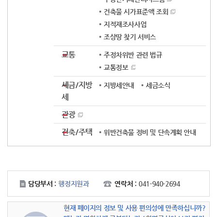
건축물 시가표준액 조회
지적재조사사업
조상땅 찾기 서비스
교통
주정차위반 관련 법규
교통정보
세금/지방
지방세안내
세금소식
세
관광
건축/주택
위반건축물 정비 및 단속계획 안내
담당부서 :
행정지원과
연락처 :
041-940-2694
현재 페이지의 정보 및 사용 편의성에 만족하십니까?