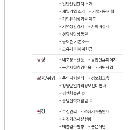
일반산업단지 소개
개별기업 소개
기업지원시책
기업유치성과금 제도
지역생활경제
사회적경제
청양사랑상품권
농어촌 기본소득
고유가 피해지원금
농정
내고장특산품
농업인홈페이지
농촌체험휴양마을
지원사업
교육/취업
주민자치센터
정보화교육
청양군일자리정보센터안내
평생학습관
충남인력개발원
환경
수질관리
쓰레기배출안내
환경기초시설현황
배출업소현황
좋은식단