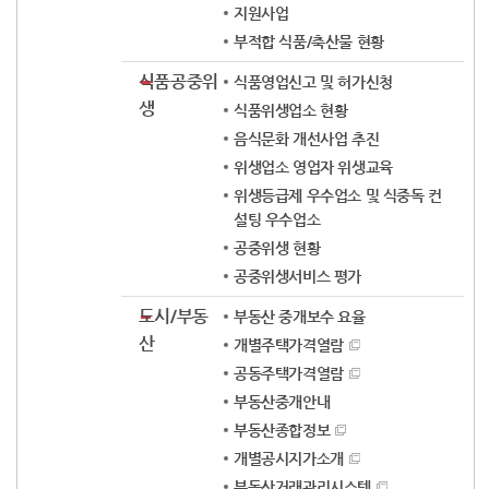
지원사업
부적합 식품/축산물 현황
식품공중위
식품영업신고 및 허가신청
생
식품위생업소 현황
음식문화 개선사업 추진
위생업소 영업자 위생교육
위생등급제 우수업소 및 식중독 컨
설팅 우수업소
공중위생 현황
공중위생서비스 평가
도시/부동
부동산 중개보수 요율
산
개별주택가격열람
공동주택가격열람
부동산중개안내
부동산종합정보
개별공시지가소개
부동산거래관리시스템