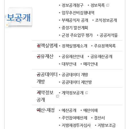
정보공개청구
정보목록
업무추진비집행내역
보공개
부패공직자 공개
조직정보공개
중장기 발전계획
군정 주요업무 평가
공공저작물
정책실명제
정책실명제소개
주요정책목록
공유재산
공유재산안내
공유재산공개
대부안내
매각안내
공공데이터
공공데이터 개방
개방
공공데이터 제안방
계약정보
계약정보공개
공개
예산·재정
예산공개
예산이해
주민참여예산제
결산서
지방재정투자심사
지방보조금