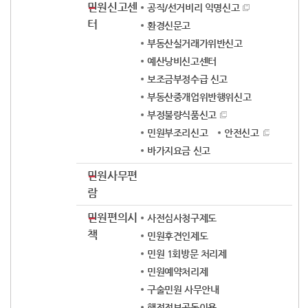
민원신고센
공직/선거비리 익명신고
터
환경신문고
부동산실거래가위반신고
예산낭비신고센터
보조금부정수급 신고
부동산중개업위반행위신고
부정불량식품신고
민원부조리신고
안전신고
바가지요금 신고
민원사무편
람
민원편의시
사전심사청구제도
책
민원후견인제도
민원 1회방문 처리제
민원예약처리제
구술민원 사무안내
행정정보공동이용