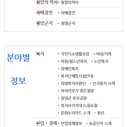
청양의 역사
청양의역사
자매결연
자매결연
청양군지
청양군지
복지
국민기초생활보장
여성/가족
분야별
아동/청소년복지
노인복지
장애인복지
복지단체및시설안내
정보
희망복지지원단
인구증가 시책
아이키우기 좋은청양
청양군 추모공원
복지사각지대 도움요청
문화누리카드 소개
청년
산업‧경제
산업경제정보
농공단지 소개