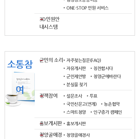
ONE-STOP 민원 서비스
3D민원안
내시스템
군민의 소리
자주찾는질문(FAQ)
소통참
자유게시판
칭찬합시다
군민제안방
청양군에바란다
분실물 찾기
여
정책참여
설문조사
투표
국민신문고(연계)
농촌협약
스마트청양
인구증가 캠페인
홍보게시판
홍보게시판
청양골애경
청양골애경사