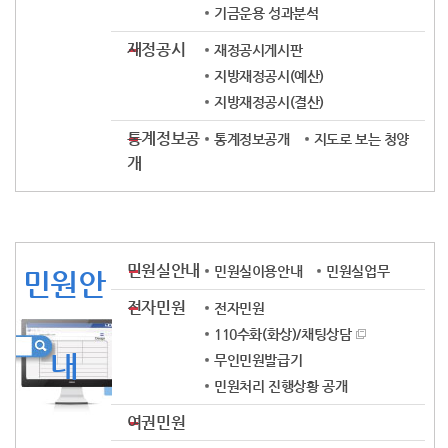
기금운용 성과분석
재정공시
재정공시게시판
지방재정공시(예산)
지방재정공시(결산)
통계정보공
통계정보공개
지도로 보는 청양
개
민원실안내
민원실이용안내
민원실업무
민원안
전자민원
전자민원
110수화(화상)/채팅상담
내
무인민원발급기
민원처리 진행상황 공개
여권민원