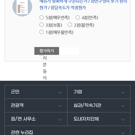
메뉴가 명확하게 구분되는가 / 화면구성이 보기 편리
한가 / 응답속도가 적정한가
5점(매우만족)
4점(만족)
3점(보통)
2점(불만족)
1점(매우불만족)
여
러
분
들
의
의
견
군민
기업
을
남
관광객
실과/직속기관
겨
주
읍/면 사무소
도내자치단체
세
요.
관련 누리집