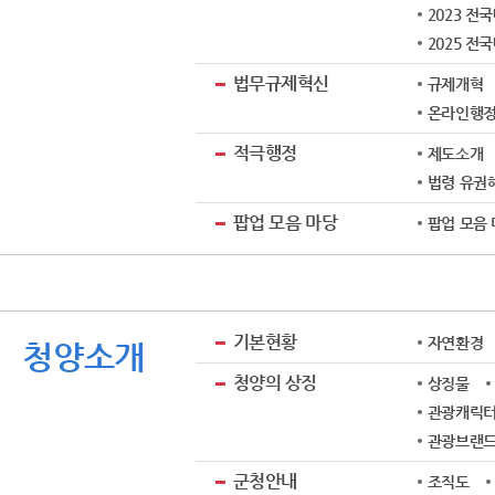
2023 전
2025 전
법무규제혁신
규제개혁
온라인행
적극행정
제도소개
법령 유권해
팝업 모음 마당
팝업 모음
기본현황
자연환경
청양소개
청양의 상징
상징물
관광캐릭터
관광브랜드 
군청안내
조직도