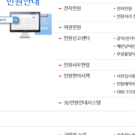
민원안내
전자민원
전자민원
민원처리 
여권민원
민원신고센터
공직/선거
예산낭비
부정불량
민원사무편람
민원편의시책
사전심사
민원예약
ONE-ST
3D민원안내시스템
군민의 소리