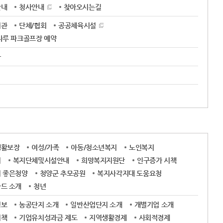
안내
청사안내
찾아오시는길
기관
단체/협회
공공체육시설
나루 파크골프장 예약
사
생활보장
여성/가족
아동/청소년복지
노인복지
지
복지단체및시설안내
희망복지지원단
인구증가 시책
 좋은청양
청양군 추모공원
복지사각지대 도움요청
드 소개
청년
정보
농공단지 소개
일반산업단지 소개
개별기업 소개
시책
기업유치성과금 제도
지역생활경제
사회적경제