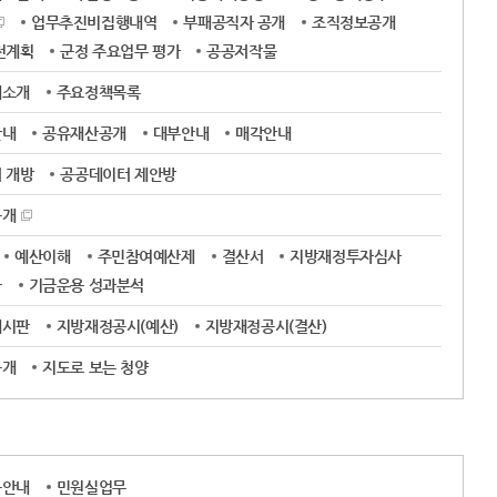
업무추진비집행내역
부패공직자 공개
조직정보공개
전계획
군정 주요업무 평가
공공저작물
제소개
주요정책목록
안내
공유재산공개
대부안내
매각안내
 개방
공공데이터 제안방
공개
예산이해
주민참여예산제
결산서
지방재정투자심사
금
기금운용 성과분석
게시판
지방재정공시(예산)
지방재정공시(결산)
공개
지도로 보는 청양
용안내
민원실업무