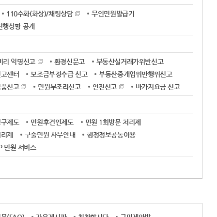
110수화(화상)/채팅상담
무인민원발급기
진행상황 공개
비리 익명신고
환경신문고
부동산실거래가위반신고
신고센터
보조금부정수급 신고
부동산중개업위반행위신고
식품신고
민원부조리신고
안전신고
바가지요금 신고
청구제도
민원후견인제도
민원 1회방문 처리제
처리제
구술민원 사무안내
행정정보공동이용
OP 민원 서비스