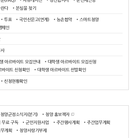
(FAQ)
자유게시판
칭찬합시다
군민제안방
바란다
분실물 찾기
투표
국민신문고(연계)
농촌협약
스마트청양
캠페인
판
경사
학생 아르바이트 모집안내
대학생 아르바이트 모집신청
르바이트 신청확인
대학생 아르바이트 선발확인
신청현황확인
청양군정소식지(분기)
청양 홍보책자
 무료 구독
군민지원사업
주간행사계획
주간업무계획
업무계획
청양사랑기부제