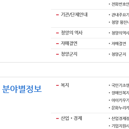
전화번호
기관/단체안내
관내주요
청양 왕진
청양의 역사
청양의역
자매결연
자매결연
청양군지
청양군지
복지
국민기초
분야별정보
장애인복
아이키우기
문화누리카
산업‧경제
산업경제
기업지원