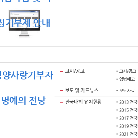
정기부제 안내
고시/공고
고시/공고
청양사랑기부자
입법예고
보도 및 카드뉴스
보도자료
명예의 전당
전국대회 유치현황
2013 전
2015 전
2017 전
2019 전
2021 전