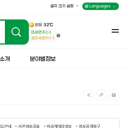
글자 크기 설정
Languages
맑음
32℃
미세먼지 (-)
전
초미세먼지 (-)
체
메
뉴
소개
분야별정보
제도안내
사전정보공표
비공개대상정보
정보공개청구