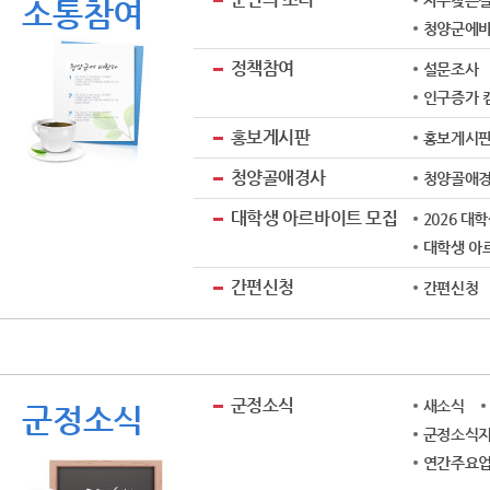
자주찾는질문
소통참여
청양군에
정책참여
설문조사
인구증가 
홍보게시판
홍보게시
청양골애경사
청양골애
대학생 아르바이트 모집
2026 대
대학생 아
간편신청
간편신청
군정소식
새소식
군정소식
군정소식지
연간주요