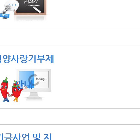
청양사랑기부제
안내
기금사업 및 지