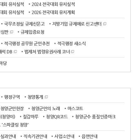
국대회 유치실적
2024 전국대회 유치실적
국대회 유치실적
2026 전국대회 유치계획
국무조정실 규제신문고
지방기업 규제애로 신고센터
정심판
규제입증요청
적극행정 공무원 군민추천
적극행정 새소식
석 DB
법제처 법령유권사례 코너
 마당
행정구역
청양통계
청양군민헌장
청양군민의 노래
마스코트
(청양이)
칠갑마루
청양QR코드
청양군수 품질인증마크
'스파클링 청양'
실과안내
직속기관안내
사업소안내
읍면안내