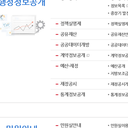
행정정보공개
정보목록
중장기 발
정책실명제
정책실명
공유재산
공유재산
공공데이터개방
공공데이터
계약정보공개
계약정보
예산·재정
예산공개
지방보조
재정공시
재정공시
통계정보공개
통계정보
민원실안내
민원실이