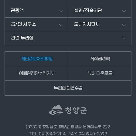
을
남
관광객
실과/직속기관
겨
주
읍/면 사무소
도내자치단체
세
요.
관련 누리집
개인정보처리방침
저작권정책
이메일집단수집거부
뷰어 다운로드
누리집 의견수렴
(33323) 충청남도 청양군 청양읍 문화예술로 222
TEL. 041)940-2114
FAX. 041)940-2699