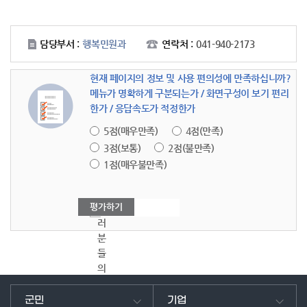
담당부서 :
행복민원과
연락처 :
041-940-2173
현재 페이지의 정보 및 사용 편의성에 만족하십니까?
메뉴가 명확하게 구분되는가 / 화면구성이 보기 편리
한가 / 응답속도가 적정한가
5점(매우만족)
4점(만족)
3점(보통)
2점(불만족)
1점(매우불만족)
여
러
분
들
의
의
견
군민
기업