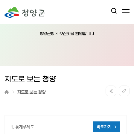
검
전
색
체
어
열
메
림
청양군청에 오신것을 환영합니다.
뉴
버
튼
지도로 보는 청양
지도로 보는 청양
1. 통계주제도
바로가기