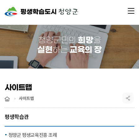
전
체
메
뉴
희망
청양군민의
을
실현
교육의 장
하는
사이트맵
사이트맵
평생학습관
청양군 평생교육진흥 조례