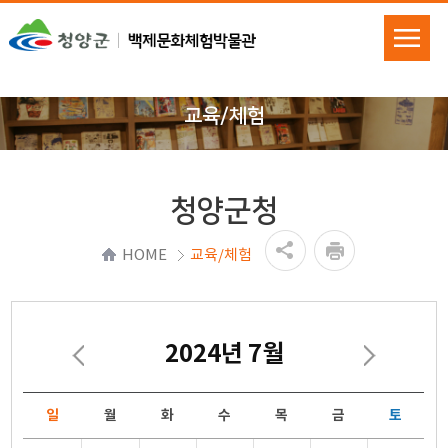
교육/체험
청양군청
HOME
교육/체험
2024년 7월
일
월
화
수
목
금
토