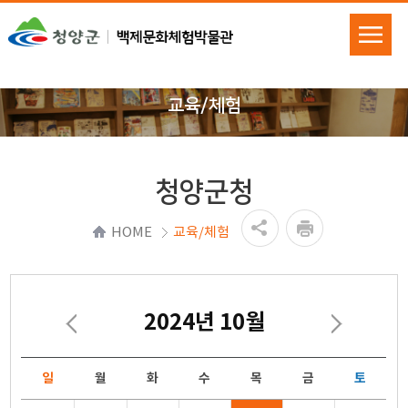
교육/체험
청양군청
HOME
교육/체험
2024년 10월
일
월
화
수
목
금
토