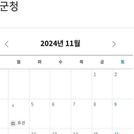
군청
2024년 11월
월
화
수
목
금
토
1
2
5
6
7
8
9
4
휴관