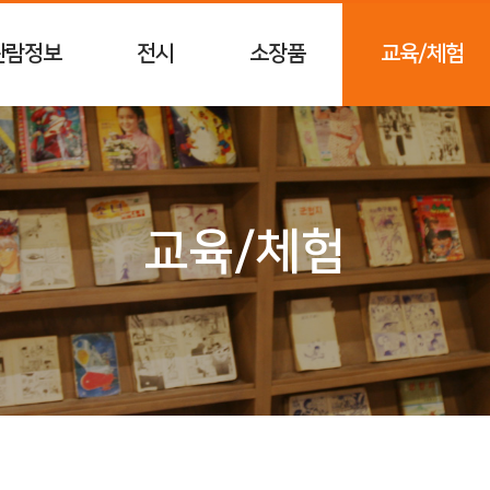
관람정보
전시
소장품
교육/체험
교육/체험