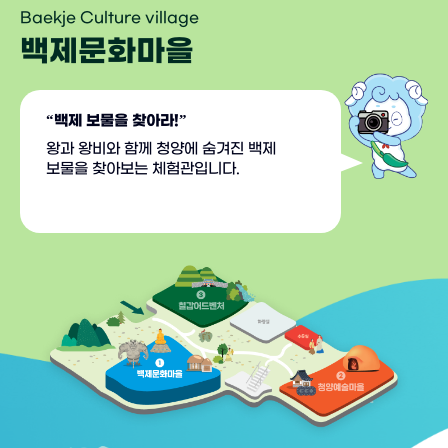
Baekje Culture village
백제문화마을
“백제 보물을 찾아라!”
“청양에는 왜 가마터가 많을까?”
"백제 산성을 지켜라!
왕과 왕비와 함께 청양에 숨겨진 백제
청양예술마을은 백제의 기와와 토기를
칠갑어드벤처는 칠갑산을 비롯한
보물을
알아보는 체험관입니다.
백제성곽을
찾아보는 체험관입니다.
모티브로 한
실내체험공간입니다.