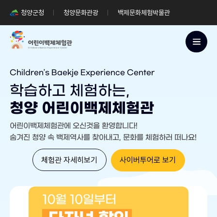
청양군청
청양문화관광
백제문화체험박물관
청
양
군
어
Children’s Baekje Experience Center
린
학습하고 체험하는,
이
백
청양 어린이백제체험관
제
체
어린이백제체험관에 오신것을 환영합니다!
험
숨겨진 청양 속 백제역사를 찾아내고, 문화를 체험하러 떠나요!
관
children's
체험관 자세히보기
사이버투어로 보기
baekje
experience
center