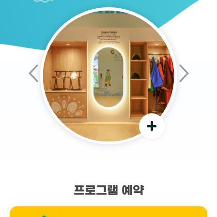
어
어
린
린
이
이
백
백
제
제
체
체
험
험
관
관
체
체
험
험
장
장
프로그램 예약
소
소
슬
슬
라
라