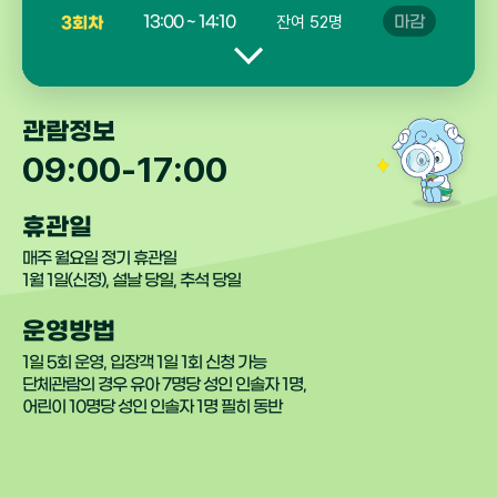
이
지
13:00 ~ 14:10
잔여 52명
마감
3회차
드
이
관
14:30 ~ 15:40
잔여 44명
마감
4회차
전
람
예
관람정보
16:00 ~ 17:10
잔여 53명
예약
5회차
약
09:00-17:00
슬
09:00 ~ 10:10
잔여 54명
마감
1회차
라
이
휴관일
10:30 ~ 11:40
잔여 39명
마감
드
2회차
매주 월요일 정기 휴관일
다
1월 1일(신정), 설날 당일, 추석 당일
음
13:00 ~ 14:10
잔여 52명
마감
3회차
운영방법
14:30 ~ 15:40
잔여 44명
마감
4회차
1일 5회 운영, 입장객 1일 1회 신청 가능
단체관람의 경우 유아 7명당 성인 인솔자 1명,
어린이 10명당 성인 인솔자 1명 필히 동반
16:00 ~ 17:10
잔여 53명
예약
5회차
09:00 ~ 10:10
잔여 54명
마감
1회차