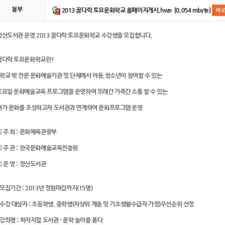
2013 꿈다락 토요문화학교 홈페이지게시.hwp [0.054 mbyte]
첨부
정산도서관 운영 2013 꿈다락 토요문화학교 수강생을 모집합니다.
꿈다락 토요문화학교란?
- 학교 밖 전문 문화예술기관 및 단체에서 아동.청소년이 참여할 수 있는
토요일 문화예술교육 프로그램을 운영하여 또래간 가족간 소통 할 수 있는
여가 문화를 조성하고자 도서관과 연계하여 문화프로그램 운영
□ 주 최 : 문화체육관광부
□ 주 관 : 한국문화예술교육진흥원
□ 운 영 : 정산도서관
- 모집기간 : 2013년 정원마감까지(15명)
- 수강 대상자 : 초등학생, 중학생(차상위 계층 및 기초생활수급자 가정)우선순위 선정
- 강좌명 : 왁자지껄 도서관 - 문학 놀이를 품다