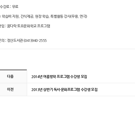
 수강료 : 무료
※ 학습비 지원, 간식제공, 현장 학습, 특별활동 강사(무용, 연극)
붙임 : 꿈다락 토요문화학교 프로그램
의 : 정산도서관 (041)940-2555
판 이전 및 다음 링크
2014년 여름방학 프로그램 수강생 모집
다음
2013년 상반기 독서·문화프로그램 수강생 모집
이전