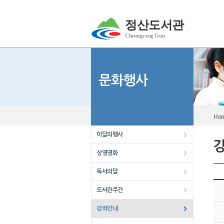
정산도서관
Cheongyang Gun
문화행사
Ho
이달의행사
상영영화
독서의달
정산
도서관주간
강좌안내