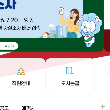
4
13
/
빠
른
메
뉴
직원안내
오시는길
공고
애경사