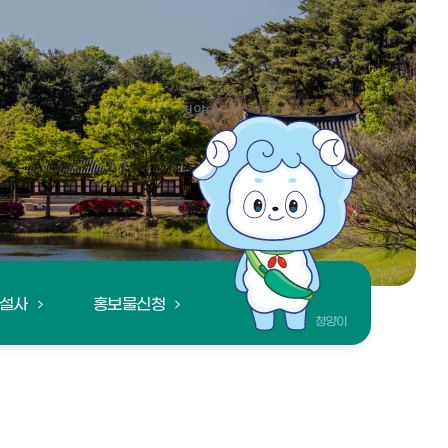
설사
홍보물신청