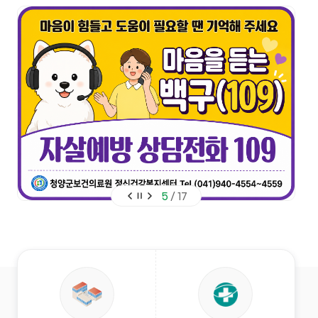
5
17
/