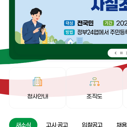
청사안내
조직도
새소식
고시·공고
입찰공고
채용