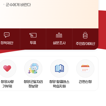
군수에게 바란다
투표
설문조사
정책제안
주민참여예산
청양사랑
청양군일자리
청양 탑클래스
간편신청
기부제
정보망
학습지원