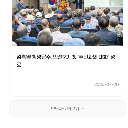
김홍열 청양군수, 민선9기 첫 ‘주민과의 대화’ 성
료
2026-07-20
보도자료 더보기