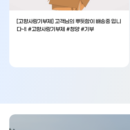
[고향사랑기부제] 고객님의 뿌듯함이 배송중 입니
다~!! #고향사랑기부제 #청양 #기부