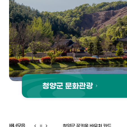
청양군 문화관광
배너모음
청양군 꿈키움 바우처 카드