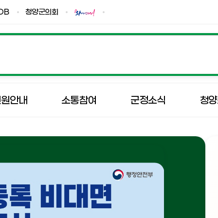
DB
청양군의회
민원안내
소통참여
군정소식
청양