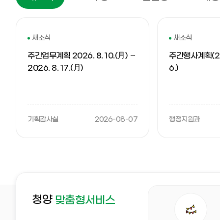
새
소
새소식
새소식
식
주간업무계획 2026. 8. 10.(月) ～
주간행사계획(202
2026. 8. 17.(月)
6.)
기획감사실
2026-08-07
행정지원과
자
청양
맞춤형서비스
주
찾