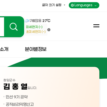
글자 크기 설정
Languages
구름많음
27℃
미세먼지 (-)
전
초미세먼지 (-)
체
메
뉴
소개
분야별정보
청양군수
김 홍 열
입니다.
민선 9기 공약
공직비리익명신고