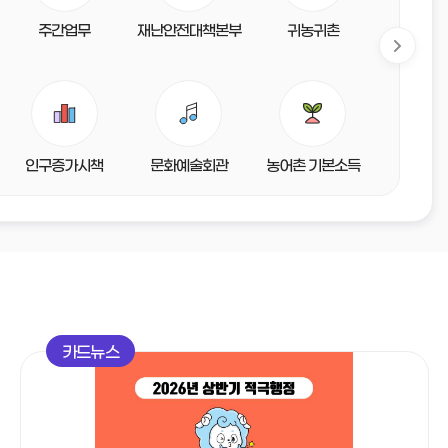
주간업무
재난안전대책본부
귀농귀촌
민원신
인구증가시책
문화예술회관
농어촌 기본소득
세금/
카드뉴스