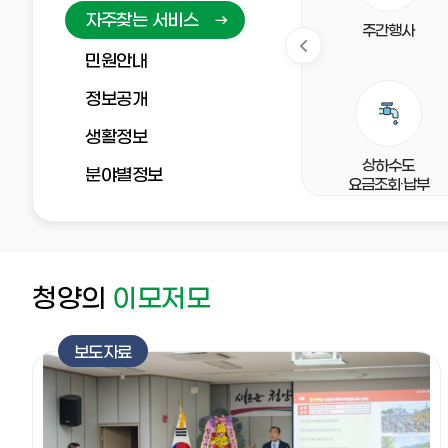
는
자주찾는 서비스
서
재해처벌법
청양사랑장학회
어린이백제체험관
주간행사
비
민원안내
스
정보공개
생활정보
여권발급
재정공시
분묘개장공고
상하수도
분야별정보
요금조회·납부
청양의
이모저모
보도자료