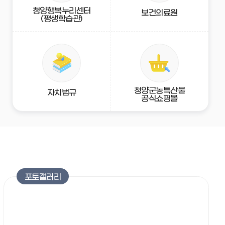
청양행복누리센터
보건의료원
고센터
중대재해처벌법
청양사랑장학회
어린이백제체험관
(평생학습관)
지방세
여권발급
재정공시
분묘개장공고
청양군농특산물
자치법규
공식쇼핑몰
포토갤러리