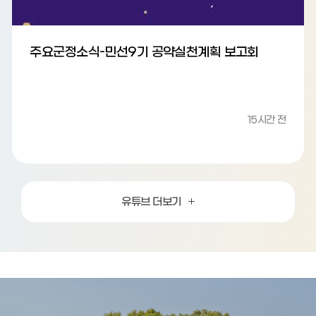
주요군정소식-민선9기 공약실천계획 보고회
15시간 전
유튜브 더보기