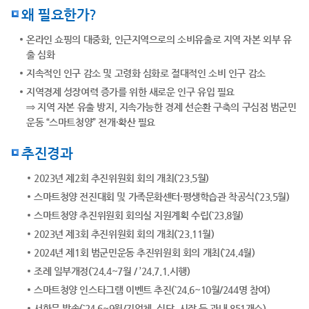
왜 필요한가?
온라인 쇼핑의 대중화, 인근지역으로의 소비유출로 지역 자본 외부 유
출 심화
지속적인 인구 감소 및 고령화 심화로 절대적인 소비 인구 감소
지역경제 성장여력 증가를 위한 새로운 인구 유입 필요
⇒ 지역 자본 유출 방지, 지속가능한 경제 선순환 구축의 구심점 범군민
운동 “스마트청양” 전개·확산 필요
추진경과
2023년 제2회 추진위원회 회의 개최(`23.5월)
스마트청양 전진대회 및 가족문화센터·평생학습관 착공식(`23.5월)
스마트청양 추진위원회 회의실 지원계획 수립(`23.8월)
2023년 제3회 추진위원회 회의 개최(`23.11월)
2024년 제1회 범군민운동 추진위원회 회의 개최(`24.4월)
조례 일부개정(`24.4~7월 / ’24.7.1.시행)
스마트청양 인스타그램 이벤트 추진(`24.6~10월/244명 참여)
서한문 발송(`24.6~9월/기업체, 식당, 시장 등 관내 851개소)