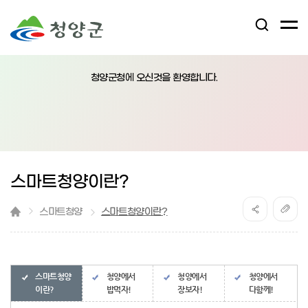
검
전
색
체
어
열
메
림
청양군청에 오신것을 환영합니다.
뉴
버
튼
스마트청양이란?
스마트청양
스마트청양이란?
스마트청양
청양에서
청양에서
청양에서
이란?
밥먹자!
장보자!
다함께!