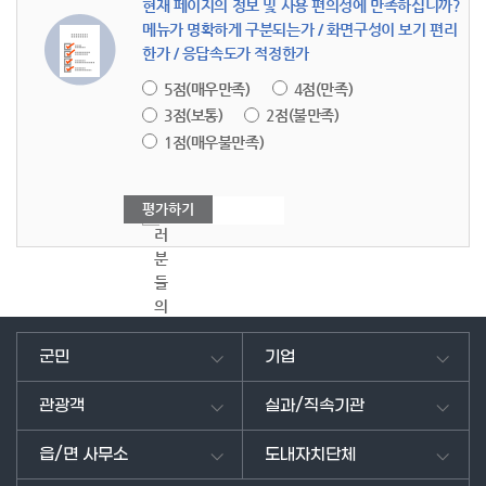
현재 페이지의 정보 및 사용 편의성에 만족하십니까?
메뉴가 명확하게 구분되는가 / 화면구성이 보기 편리
한가 / 응답속도가 적정한가
5점(매우만족)
4점(만족)
3점(보통)
2점(불만족)
1점(매우불만족)
여
러
분
들
의
의
견
군민
기업
을
남
관광객
실과/직속기관
겨
주
읍/면 사무소
도내자치단체
세