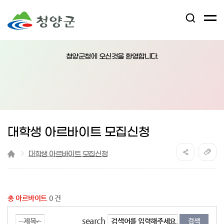
검
전
색
체
어
열
메
림
청양군청에 오신것을 환영합니다.
뉴
버
튼
대학생 아르바이트 모집신청
대학생 아르바이트 모집신청
총 아르바이트
0 건
search
검색어를 입력해주세요.