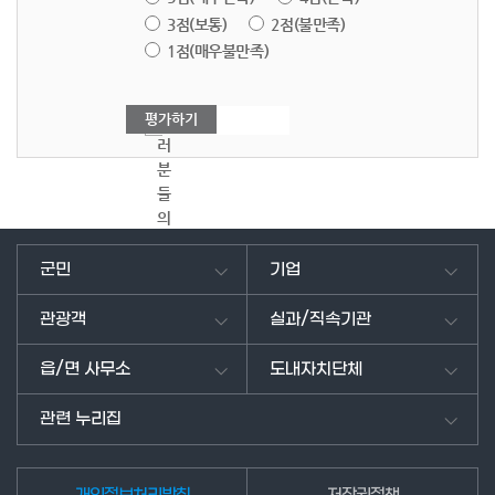
3점(보통)
2점(불만족)
1점(매우불만족)
여
러
분
들
의
의
견
군민
기업
을
남
관광객
실과/직속기관
겨
주
읍/면 사무소
도내자치단체
세
요.
관련 누리집
개인정보처리방침
저작권정책