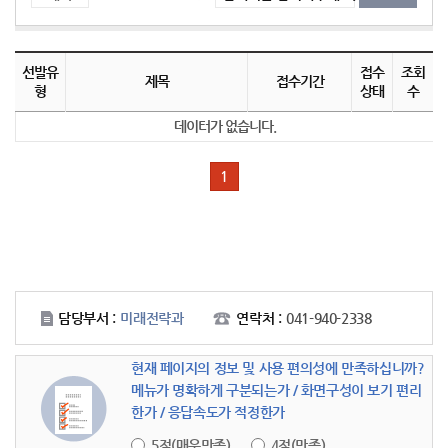
아르바이트 프로그램을 나타낸 표로 선발유형, 제목, 접수기간, 접수상태, 조회수로 나뉘어 설명합니다.
선발유
접수
조회
제목
접수기간
형
상태
수
데이터가 없습니다.
1
담당부서 :
미래전략과
연락처 :
041-940-2338
현재 페이지의 정보 및 사용 편의성에 만족하십니까?
메뉴가 명확하게 구분되는가 / 화면구성이 보기 편리
한가 / 응답속도가 적정한가
5점(매우만족)
4점(만족)