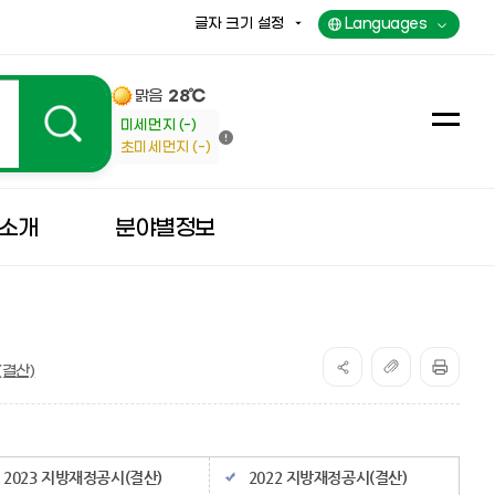
글자 크기 설정
Languages
맑음
28℃
미세먼지 (-)
전
초미세먼지 (-)
체
메
뉴
소개
분야별정보
(결산)
2023 지방재정공시(결산)
2022 지방재정공시(결산)