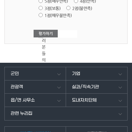
5점(매우만족)
4점(만족)
3점(보통)
2점(불만족)
1점(매우불만족)
여
러
분
들
의
의
견
군민
기업
을
남
관광객
실과/직속기관
겨
주
읍/면 사무소
도내자치단체
세
요.
관련 누리집