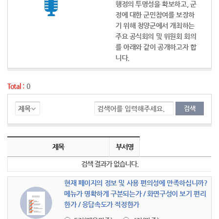
행정의 투명성을 확보하고, 군
정에 대한 군민참여를 보장하
기 위해 청양군에서 개최하는
주요 공식회의 및 위원회 회의
를 아래와 같이 공개하고자 합
니다.
Total :
0
회의자료공개 목록
회의자료공개의 목록으로 순번, 제목, 부서명, 등록일, 조회, 첨부(으)로 나뉘어 설명합니다. 총 0개의 글이 있으며 제목링크를 통해서 게시물 상세글내용으로 이동합니다.
제목
부서명
검색 결과가 없습니다.
현재 페이지의 정보 및 사용 편의성에 만족하십니까?
메뉴가 명확하게 구분되는가 / 화면구성이 보기 편리
한가 / 응답속도가 적정한가