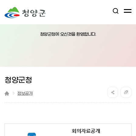
검
전
색
체
어
열
메
림
청양군청에 오신것을 환영합니다.
뉴
버
튼
청양군청
정보공개
회의자료공개