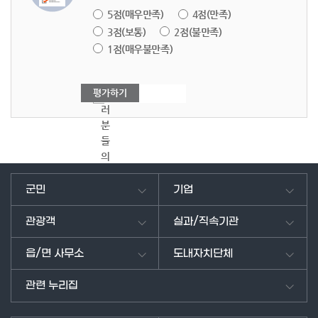
5점(매우만족)
4점(만족)
3점(보통)
2점(불만족)
1점(매우불만족)
여
러
분
들
의
의
견
군민
기업
을
남
관광객
실과/직속기관
겨
주
읍/면 사무소
도내자치단체
세
요.
관련 누리집