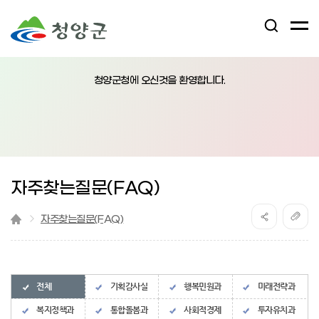
검
전
색
체
어
열
메
림
청양군청에 오신것을 환영합니다.
뉴
버
튼
자주찾는질문(FAQ)
자주찾는질문(FAQ)
전체
기획감사실
행복민원과
미래전략과
복지정책과
통합돌봄과
사회적경제
투자유치과