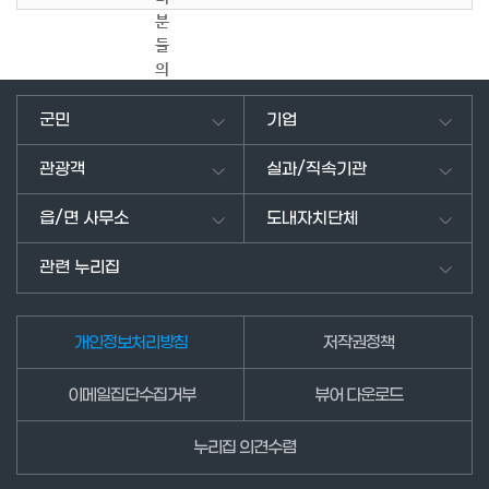
분
들
의
의
견
군민
기업
을
남
관광객
실과/직속기관
겨
주
읍/면 사무소
도내자치단체
세
요.
관련 누리집
개인정보처리방침
저작권정책
이메일집단수집거부
뷰어 다운로드
누리집 의견수렴