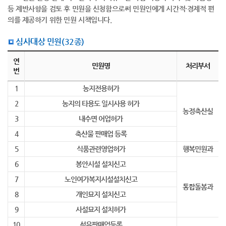
등 제반사항을 검토 후 민원을 신청함으로써 민원인에게 시간적·경제적 편
의를 제공하기 위한 민원 시책입니다.
심사대상 민원(32종)
심사대상 민원(32종) - 심사대상 민원(32종)을 연번, 민원명, 처리부서로 나뉘어 설명합니다.
연
민원명
처리부서
번
1
농지전용허가
2
농지의 타용도 일시사용 허가
농정축산실
3
내수면 어업허가
4
축산물 판매업 등록
5
식품관련영업허가
행복민원과
6
봉안시설 설치신고
7
노인여가복지시설설치신고
통합돌봄과
8
개인묘지 설치신고
9
사설묘지 설치허가
10
석유판매업등록