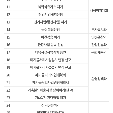
11
액화석유가스 허가
사회적경제과
12
창업사업계획신청
13
전기사업(발전사업) 허가
14
공장설립신청
투자유치과
15
하천점용 허가
안전총괄과
16
관광사업 등록 신청
관광진흥과
17
체육시설사업계획 승인
문화체육과
18
폐기물처리시설설치 변경 신고
19
폐기물처리시설설치 변경 신고
20
폐기물처리사업계획서
환경정책과
21
폐기물처리사업변경계획서
22
가축분뇨배출시설 설치허가(신고)
23
가축분뇨관련영업 허가
24
산지전용허가
25
입목벌채 허가(신고)