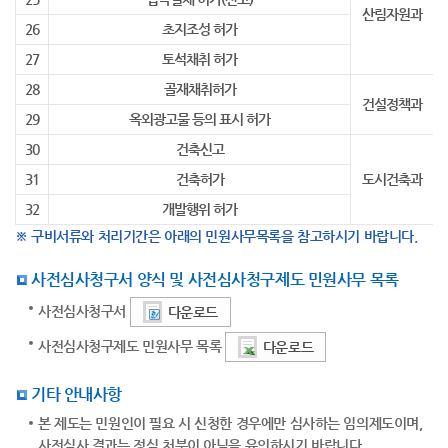
산림자원과
26
초지조성 허가
27
토석채취 허가
28
골재채취허가
건설정책과
29
옥외광고물 등의 표시 허가
30
건축신고
31
건축허가
도시건축과
32
개발행위 허가
※ 구비서류와 처리기간은 아래의 민원사무목록을 참고하시기 바랍니다.
사전심사청구서 양식 및 사전심사청구제도 민원사무 목록
사전심사청구서
다운로드
사전심사청구제도 민원사무 목록
다운로드
기타 안내사항
본 제도는 민원인이 필요 시 신청한 경우에만 심사하는 임의제도이며,
사전심사 결과는 정식 처분이 아님을 유의하시기 바랍니다.