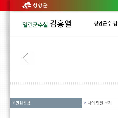
청양군수 
인사말
걸어온길
민원신청
나의 민원 보기
이전 메