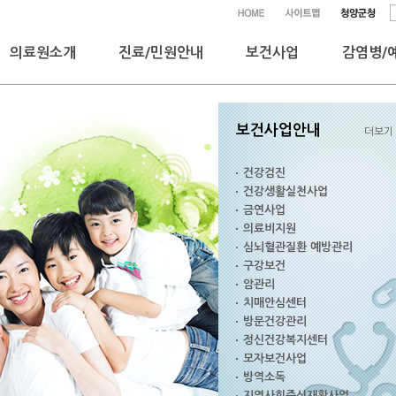
의료원소개
진료/민원안내
보건사업
감염병/
보건사업안내
더보기
건강검진
건강생활실천사업
금연사업
의료비지원
심뇌혈관질환 예방관리
구강보건
암관리
치매안심센터
방문건강관리
정신건강복지센터
모자보건사업
방역소독
지역사회중심재활사업