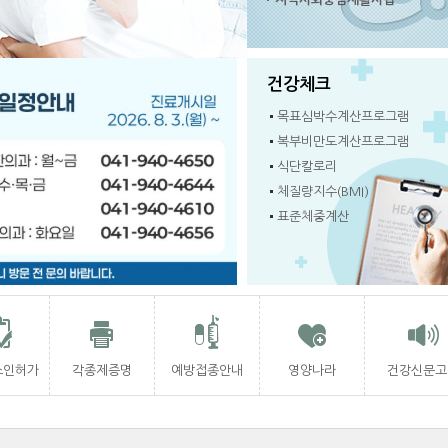
건강체크
목표심박수계산프로그램
복부비만도계산프로그램
식단칼로리
체질량지수(BMI)
표준체중계산
소인허가
각종제증명
예방접종안내
영양나라
건강신문고