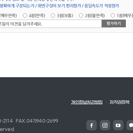
명확하게 구분되는가 / 화면구성이 보기 편리한가 / 응답속도가 적정한가
(매우만족)
4점(만족)
3점(보통)
2점(불만족)
1점(매우
분들의 의견을 남겨주세요.
개인정보처리방침
저작권정책
0-2114
FAX. 041)940-2699
served.