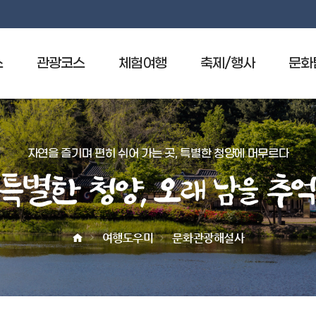
소
관광코스
체험여행
축제/행사
문화
휴양림
청양의축제
국보
오토캠핑장
마을축제
보물
자연을 즐기며 편히 쉬어 가는 곳, 특별한 청양에 머무르다
농촌체험휴양마을
국가민속유산
특
정보화마을
천연기념물
별
청소년수련원
유형문화유산
한
여행도우미
문화관광해설사
제문화체험박물관
무형유산
청
어린이백제체험관
기념물
양
재문화·자연사 체험관
민속문화유산
,
면암최익현기념관
문화유산자료