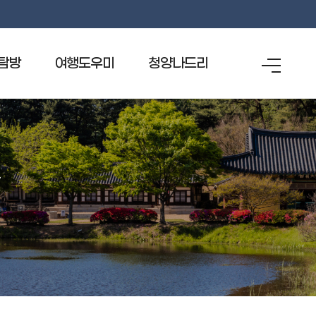
탐방
여행도우미
청양나드리
전
체
메
관광안내전화 1330
청양나드리
뉴
관광안내지도
청양의 먹거리
위생등급 지정업소
숙박
재래시장
특산품
관광홍보물신청
스탬프투어기념품신청