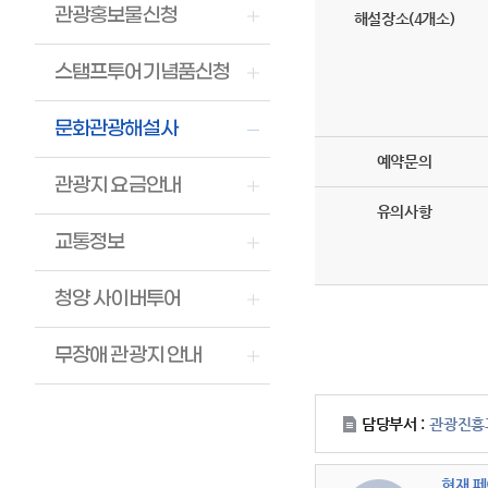
관광홍보물신청
해설장소(4개소)
스탬프투어기념품신청
문화관광해설사
예약문의
관광지 요금안내
유의사항
교통정보
청양 사이버투어
무장애 관광지 안내
담당부서 :
관광진흥
현재 페