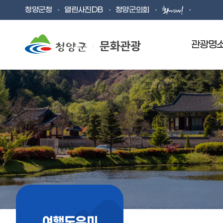
청양군청
열린사진DB
청양군의회
관광명
청양대표관광지
BEST OF BEST 청양
칠갑산 등산로
ONLY 청양
남산녹색둘레길
TREND 청양
한국의아름다운길100선
FOCUS 청양
STAY 청양
백
목
여행도우미