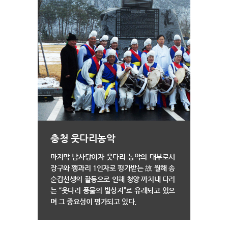
을
추
억
충청 웃다리농악
마지막 남사당이자 웃다리 농악의 대부로서
장구와 꽹과리 1인자로 평가받는 故 월해 송
순갑선생의 활동으로 인해 청양 까치내 다리
는 “웃다리 풍물의 발상지”로 유래되고 있으
며 그 중요성이 평가되고 있다.