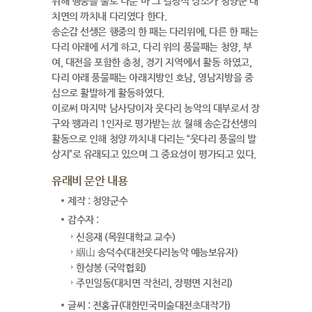
위해 행중을 둘로 나눈 바 그 결정적 장소가 청양군 대
치면의 까치내 다리였다 한다.
송순갑 선생은 행중의 한 패는 다리위에, 다른 한 패는
다리 아래에 서게 하고, 다리 위의 풍물패는 청양, 부
여, 대전을 포함한 충청, 경기 지역에서 활동 하였고,
다리 아래 풍물패는 아래지방인 호남, 영남지방을 중
심으로 활발하게 활동하였다.
이로써 마지막 남사당이자 웃다리 농악의 대부로서 장
구와 꽹과리 1인자로 평가받는 故 월해 송순갑선생의
활동으로 인해 청양 까치내 다리는 “웃다리 풍물의 발
상지”로 유래되고 있으며 그 중요성이 평가되고 있다.
유래비 문안 내용
제작 : 청양군수
감수자 :
신응재 (목원대학교 교수)
絪山 송덕수(대전웃다리농악 예능보유자)
한상봉 (국악협회)
주민일동(대치면 작천리, 장평면 지천리)
글씨 : 전홍규(대한민국미술대전초대작가)