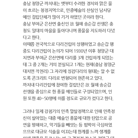
충남 청양군 까치내는 옛부터 수려한 경치와 맑은 물
이 흐르는 청정지역으로, 민중예술의 산실인 남사당
예인 걸립단체가 많이 기거 하였던 곳이라 한다.
충남 부여군 은산면 출신인 故 월해 송순갑 선생은 충
청도 일대의 마을을 돌아다니며 풍물을 지도하러 다녔
다고 한다.
이때쯤 전국적으로 다리건립이 성행하였고 송순갑 행
중도 다리건립이 논의가 되어 1930년 이후 청양군 대
치면과 부여군 은산면에 다리를 3개 건립하게 되었는
데 그 중 2개는 거의 분실되고 1개는 현재(충남 청양군
대치면 작천리) 그 자리에 징검다리의 형태는 알 수 없
도록 콘크리트 다리로 변형되어 현존하고 있다.
까치내 다리건립에 참여한 걸립단은 故 월해 송순갑
선생을 중심으로 한 풍물 예인들로 구성되었으며, 인
원 또한 40~50명에 이를 정도로 규모가 컸다고 한다.
그러나 일제 강점기의 민족 말살정책으로 인해 민족정
신이 살아있는 대중 예술인 풍물에 대한 탄압으로 공
연을 방해하고, 악기들을 빼앗는 등 핍박이 극심하였
으므로 대규모 식솔을 이끄는데 한계를 느껴 생계를