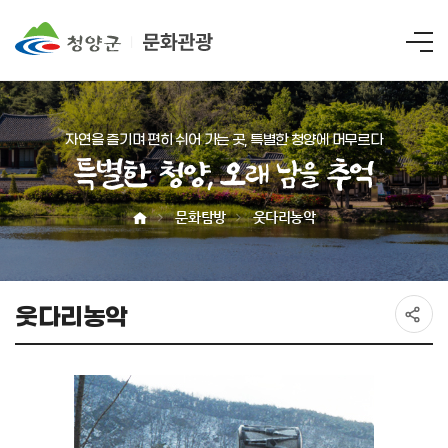
전
체
메
뉴
자연을 즐기며 편히 쉬어 가는 곳, 특별한 청양에 머무르다
특
별
문화탐방
웃다리농악
한
청
양
웃다리농악
,
오
래
남