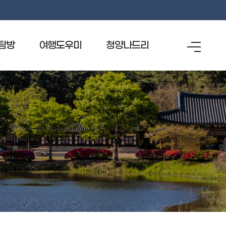
탐방
여행도우미
청양나드리
전
체
메
관광안내전화 1330
청양나드리
뉴
관광안내지도
청양의 먹거리
위생등급 지정업소
숙박
재래시장
특산품
관광홍보물신청
스탬프투어기념품신청