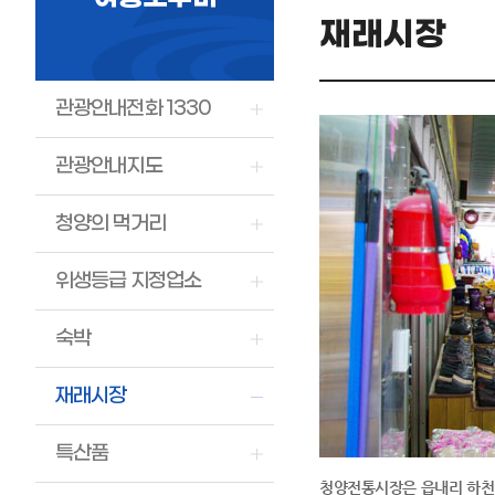
재래시장
관광안내전화 1330
관광안내지도
청양의 먹거리
위생등급 지정업소
숙박
재래시장
특산품
청양전통시장은 읍내리 하천변