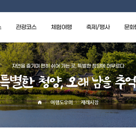
소
관광코스
체험여행
축제/행사
문화
휴양림
청양의축제
국보
오토캠핑장
마을축제
보물
자연을 즐기며 편히 쉬어 가는 곳, 특별한 청양에 머무르다
농촌체험휴양마을
국가민속유산
특
정보화마을
천연기념물
별
청소년수련원
유형문화유산
한
여행도우미
재래시장
제문화체험박물관
무형유산
청
어린이백제체험관
기념물
양
재문화·자연사 체험관
민속문화유산
,
면암최익현기념관
문화유산자료