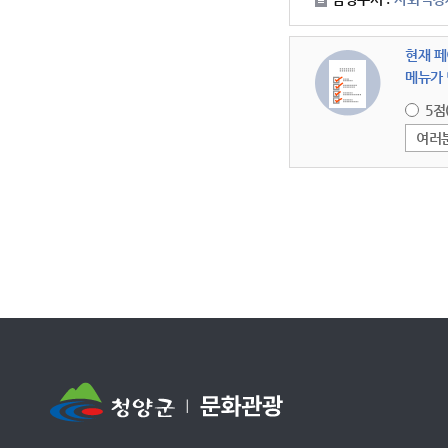
현재 페
메뉴가 
5점
여러