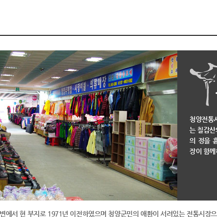
오
향토유적
래
웃다리농악
남
을
추
억
청양전통
는 칠갑산
의 정을 
장이 함께
에서 현 부지로 1971년 이전하였으며 청양군민의 애환이 서려있는 전통시장으로