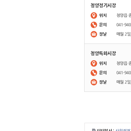
청양정기시장
위치
청양읍 중
문의
041-940
장날
매월 2일, 
청양특화시장
위치
청양읍 중
문의
041-940
장날
매월 2일, 
담당부서 :
사회적경