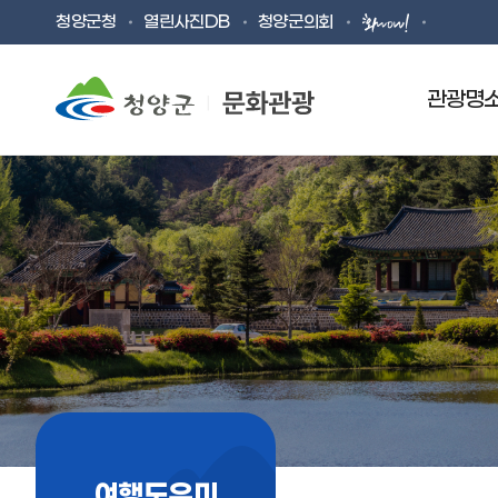
청양군청
열린사진DB
청양군의회
관광명
청양대표관광지
BEST OF BEST 청양
칠갑산 등산로
ONLY 청양
남산녹색둘레길
TREND 청양
한국의아름다운길100선
FOCUS 청양
STAY 청양
백
목
여행도우미