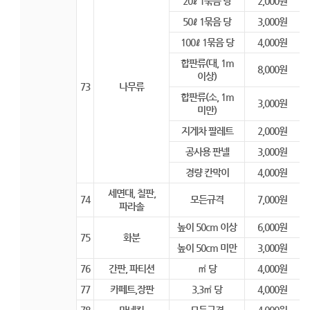
20ℓ 1묶음 당
2,000원
50ℓ 1묶음 당
3,000원
100ℓ 1묶음 당
4,000원
합판류(대, 1m
8,000원
이상)
73
나무류
합판류(소, 1m
3,000원
미만)
지게차 팔레트
2,000원
공사용 판넬
3,000원
경량 칸막이
4,000원
세면대, 칠판,
74
모든규격
7,000원
파라솔
높이 50cm 이상
6,000원
75
화분
높이 50cm 미만
3,000원
76
간판, 파티션
㎡ 당
4,000원
77
카페트,장판
3.3㎡ 당
4,000원