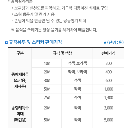
음식점에서는
보관량과 신선도를 파악하고, 가급적 다듬어진 식재료 구입
소형 밥공기 및 찬기 사용
손님이 먹을 만큼만 덜 수 있는 공동찬기 비치
※ 음식물 쓰레기는 항상 물기를 제거하여 배출합니다.
규격봉투 및 스티커 판매가격
(단위 : 원)
규격봉투 및 스티커 판매가격 안내 - 구분, 규격 및 색상, 판매가격 정보제공
구분
규격 및 색상
판매가격
10ℓ
적색, 보라색
200
20ℓ
적색, 보라색
400
종량제봉투
(소각용,
30ℓ
적색
600
재사용)
50ℓ
적색
1,000
75ℓ
적색
1,300
종량제특수
20ℓ
백색
2,000
마대
(매립용)
50ℓ
백색
5,000