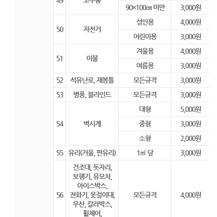
49
고무통
90×100㎝ 미만
3,000원
성인용
4,000원
50
자전거
어린이용
3,000원
겨울용
4,000원
51
이불
여름용
3,000원
52
석유난로, 재봉틀
모든규격
3,000원
53
병풍, 블라인드
모든규격
3,000원
대형
5,000원
54
벽시계
중형
3,000원
소형
2,000원
55
유리(거울, 판유리)
1㎡ 당
3,000원
건조대, 돗자리,
보행기, 유모차,
아이스박스,
56
전화기, 옷걸이대,
모든규격
4,000원
우산, 칼라박스,
휠체어,