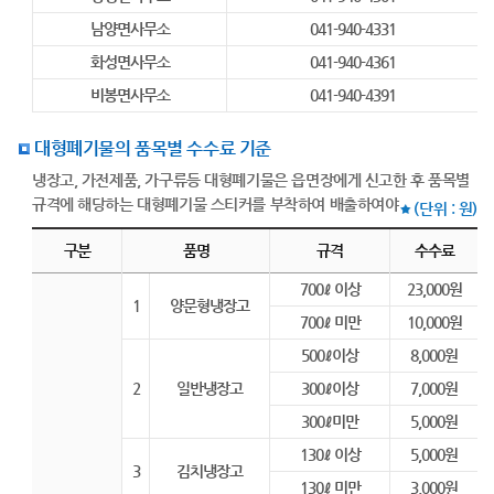
남양면사무소
041-940-4331
화성면사무소
041-940-4361
비봉면사무소
041-940-4391
대형폐기물의 품목별 수수료 기준
냉장고, 가전제품, 가구류등 대형폐기물은 읍면장에게 신고한 후 품목별
규격에 해당하는 대형폐기물 스티커를 부착하여 배출하여야 합니다.
(단위 : 원)
대형폐기물의 품목별 수수료 기준 안내 - 구분, 품명, 규격, 수수료 정보제공
구분
품명
규격
수수료
700ℓ 이상
23,000원
1
양문형냉장고
700ℓ 미만
10,000원
500ℓ이상
8,000원
2
일반냉장고
300ℓ이상
7,000원
300ℓ미만
5,000원
130ℓ 이상
5,000원
3
김치냉장고
130ℓ 미만
3,000원