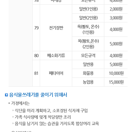
78
마네킹
모든규격
4,000원
일반(1인용)
2,000원
일반(2인용)
3,000원
옥(황토, 온수)
79
전기장판
4,000원
(1인용)
옥(황토,온수)
5,000원
(2인용)
80
폐소화기류
모든규격
4,000원
일반용
5,000원
81
폐타이어
화물용
10,000원
농업용
15,000원
음식물쓰레기를 줄이기 위해서
가정에서는
식단을 미리 계획하고, 소포장된 식자재 구입
가족 식사량에 맞게 적당량만 조리
음식을 남기지 않는 습관을 가지도록 밥상머리 교육