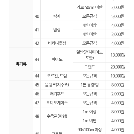
가로 50cm 미만
2,000원
40
탁자
모든규격
5,000원
4인 이상
4,000원
41
밥상
4인 미만
3,000원
42
비키니옷장
모든규격
4,000원
일반(전자피아노
13,000원
포함)
43
피아노
악기류
그랜드
20,000원
44
오르간, 드럼
모든규격
10,000원
45
물탱크(저수조)
1톤 용량 당
8,000원
46
배기후드
모든규격
2,000원
47
오디오케이스
모든규격
4,000원
1m 이상
8,000원
48
수족관(어항)
1m 미만
4,000원
90×100㎝ 이상
4,000원