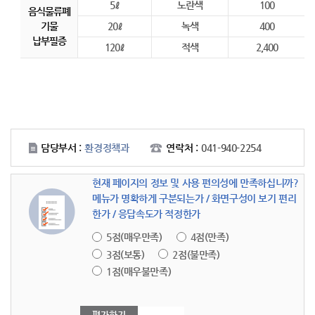
5ℓ
노란색
100
음식물류폐
기물
20ℓ
녹색
400
납부필증
120ℓ
적색
2,400
담당부서 :
환경정책과
연락처 :
041-940-2254
현재 페이지의 정보 및 사용 편의성에 만족하십니까?
메뉴가 명확하게 구분되는가 / 화면구성이 보기 편리
한가 / 응답속도가 적정한가
5점(매우만족)
4점(만족)
3점(보통)
2점(불만족)
1점(매우불만족)