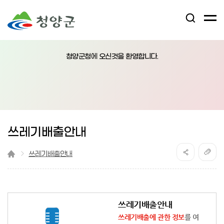
검
전
색
체
어
열
메
림
청양군청에 오신것을 환영합니다.
뉴
버
튼
쓰레기배출안내
쓰레기배출안내
쓰레기배출안내
쓰레기배출에 관한 정보
를 여