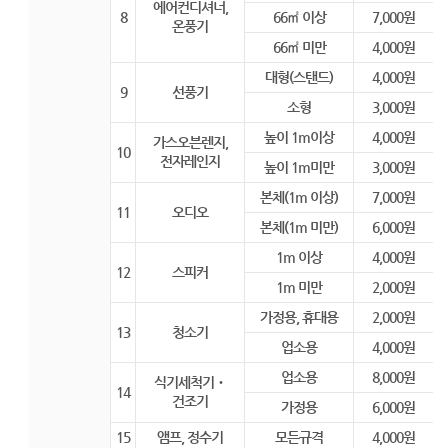
에어컨디셔너,
8
66㎡ 이상
7,000원
온풍기
66㎡ 미만
4,000원
대형(스탠드)
4,000원
9
선풍기
소형
3,000원
높이 1m이상
4,000원
가스오븐렌지,
10
전자레인지
높이 1m미만
3,000원
본체(1m 이상)
7,000원
11
오디오
본체(1m 미만)
6,000원
1m 이상
4,000원
12
스피커
1m 미만
2,000원
가정용, 휴대용
2,000원
13
청소기
업소용
4,000원
업소용
8,000원
식기세척기‧
14
건조기
가정용
6,000원
15
앰프, 정수기
모든규격
4,000원