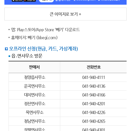
큰 이미지로 보기 +
앱: Play스토어/App Store ‘빼기’ 다운로드
홈페이지: 빼기 (bbegi.com)
오프라인 신청(현금, 카드, 가상계좌)
읍․면사무소 방문
오프라인 신청(현금, 카드, 가상계좌) - 판매처, 전화번호 정보제공
판매처
전화번호
청양읍사무소
041-940-4111
운곡면사무소
041-940-4136
대치면사무소
041-940-4166
정산면사무소
041-940-4201
목면사무소
041-940-4226
청남면사무소
041-940-4265
장평면사무소
041-940-4301