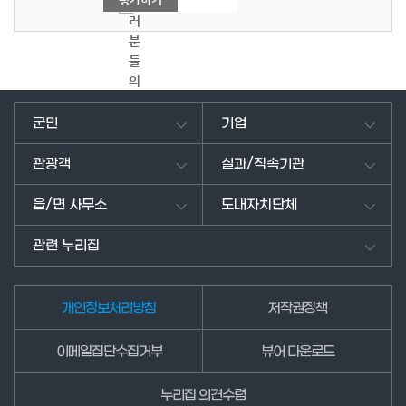
여
러
분
들
의
의
견
군민
기업
을
남
관광객
실과/직속기관
겨
주
읍/면 사무소
도내자치단체
세
요.
관련 누리집
개인정보처리방침
저작권정책
이메일집단수집거부
뷰어 다운로드
누리집 의견수렴