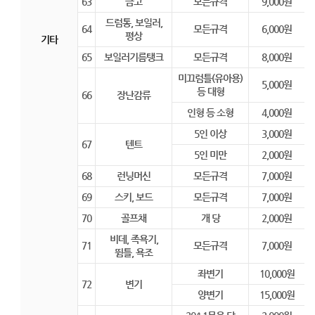
63
금고
모든규격
9,000원
드럼통, 보일러,
64
모든규격
6,000원
평상
기타
65
보일러기름탱크
모든규격
8,000원
미끄럼틀(유아용)
5,000원
등 대형
66
장난감류
인형 등 소형
4,000원
5인 이상
3,000원
67
텐트
5인 미만
2,000원
68
런닝머신
모든규격
7,000원
69
스키, 보드
모든규격
7,000원
70
골프채
개 당
2,000원
비데, 족욕기,
71
모든규격
7,000원
뜀틀, 욕조
좌변기
10,000원
72
변기
양변기
15,000원