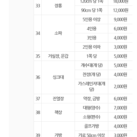
120cm 당 1쪽
18,000원
33
장롱
90cm 당 1쪽
12,000원
5인용 이상
9,000원
4인용
6,000원
34
소파
3인용
4,000원
2인용 이하
3,000원
35
거실장, 문갑
1쪽 당
5,000원
개수대(개 당)
5,000원
찬장(개 당)
4,000원
36
싱크대
가스레인지대(개
2,000원
당)
37
진열장
약장, 금방
6,000원
대형(양수)
7,000원
38
책상
소형(편수)
4,000원
골프가방
4,000원
39
가방
가로 50cm 이상
3,000원