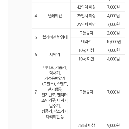
42인치 이상
7,000원
4
텔레비전
25인치 이상
4,000원
25인치 미만
3,000원
모든규격
3,000원
5
텔레비전 받침대
대리석
10,000원
10kg 이상
7,000원
6
세탁기
10kg 미만
4,000원
비디오, 가습기,
믹서기,
가정용변압기
(도란스), 스탠드,
전기밥통,
7
모든규격
7,000원
전기난로, 팬히터,
조명기구, 타자기,
탈수기,
환풍기, 팩스기기,
다리미판 등
264㎡ 이상
9,000원