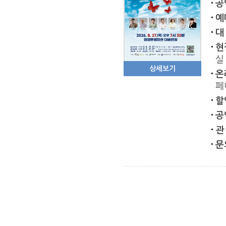
공
예
대
현
실
상세보기
온
페
할
공
관
문