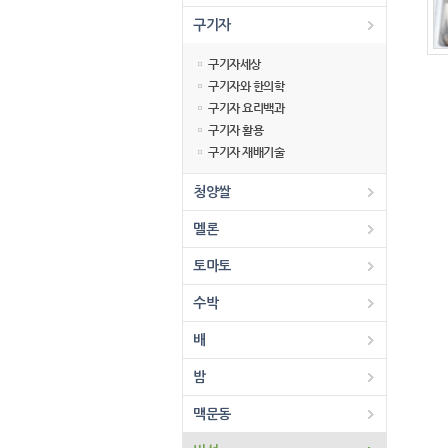
구기자
구기자세상
구기자와 한의학
구기자 요리백과
구기자 활용
구기자 재배기술
청양쌀
멜론
토마토
수박
배
밤
맥문동