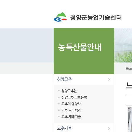
청양군농업기술센터
농특산물안내
Ho
청양고추
청양고추는
청양고추 고르는법
고추의 영양학
고추 요리백과
고추 재배기술
고춧가루