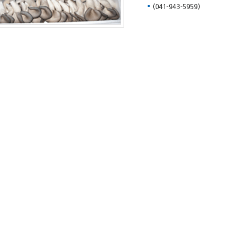
(041-943-5959)