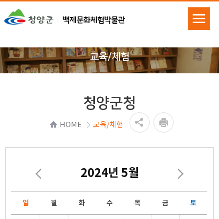
교육/체험
청양군청
HOME
교육/체험
2024년 5월
일
월
화
수
목
금
토