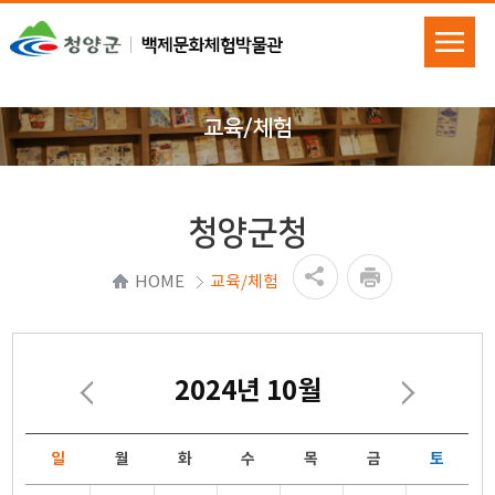
교육/체험
청양군청
HOME
교육/체험
2024년 10월
일
월
화
수
목
금
토