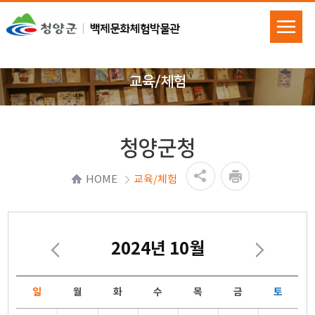
교육/체험
청양군청
HOME
교육/체험
2024년 10월
일
월
화
수
목
금
토