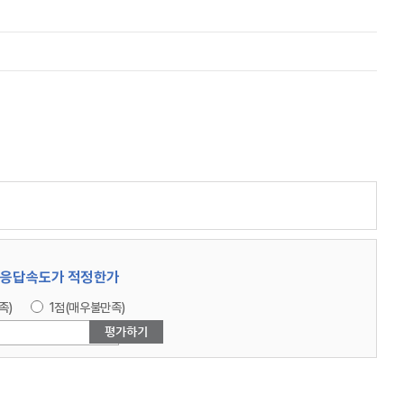
/ 응답속도가 적정한가
족)
1점(매우불만족)