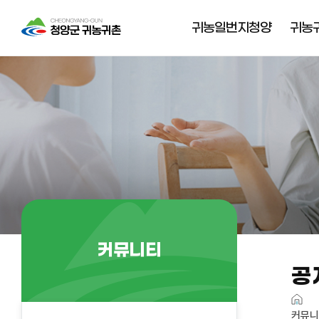
귀농일번지청양
귀농
청양의 명소
귀농귀촌 준비절차
지리적 위치
농지 등 취득시
주의사항
기상/기후특성
주요농작물
교통여건
공동경영주제도
찾아오시는 길
커뮤니티
공
커뮤