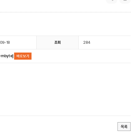
09-18
조회
284
 mbyte]
목록