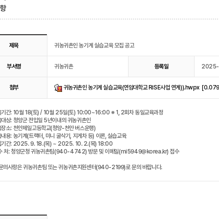
사항
제목
귀농귀촌인 농기계 실습교육 모집 공고
부서명
귀농귀촌
등록일
2025-
귀농귀촌인 농기계 실습교육(연암대학교 RISE사업 연계)).hwpx [0.079
첨부
기간: 10월 18(토) / 10월 25일(토) 10:00~16:00 ※ 1, 2회차 동일교육과정
육대상: 청양군 전입일 5년이내의 귀농귀촌인
육장소: 천안제일고등학교(청양-천안 버스운행)
육내용: 농기계(트랙터, 미니 굴삭기, 지게차 등) 이론, 실습교육
기간: 2025. 9. 18.(목) ~ 2025. 10. 2.(목) 18:00
 수 처: 청양군청 귀농귀촌팀(940-4742) 방문 및 이메일(mi5949@korea.kr) 접수
문의사항은 귀농귀촌팀 또는 귀농귀촌지원센터(940-2199)로 문의 바랍니다.