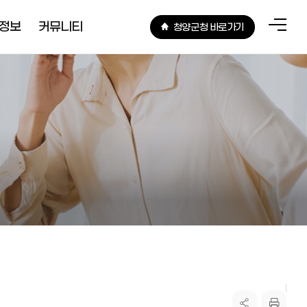
정보
커뮤니티
청양군청 바로가기
전
체
메
뉴
빈집정보
공지사항
농지정보
귀농귀촌 Q&A
농지은행
귀농카페
일자리정보
자유게시판
청양군 공인중개사
생생사진첩
동네 작가