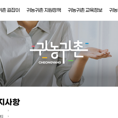
귀촌 길잡이
귀농귀촌 지원정책
귀농귀촌 교육정보
귀농
귀농인의집/
지역맞춤형 예비
농업창업보육센터
귀농귀촌인 교육
안내
청양군 귀농귀촌학교
농업 창업자금 지원
귀농인 영농정착
주택마련 지원
창업스쿨
농업생산기반시설
온라인 교육
지원
선도농가 현장실습
지사항
니티