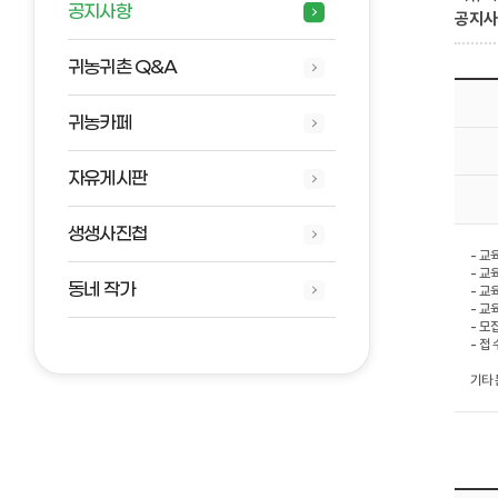
공지사항
공지
귀농귀촌 Q&A
귀농카페
자유게시판
생생사진첩
- 교육
- 교
동네 작가
- 교
- 교
- 모집
- 접
기타 