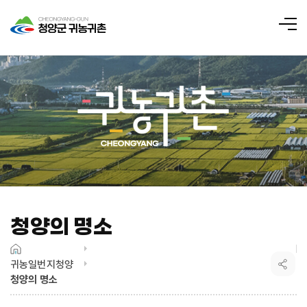
전
체
메
뉴
청양의 명소
귀농일번지청양
청양의 명소