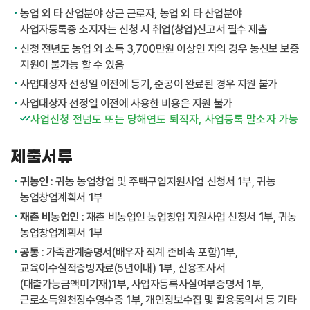
농업 외 타 산업분야 상근 근로자, 농업 외 타 산업분야
사업자등록증 소지자는 신청 시 취업(창업)신고서 필수 제출
신청 전년도 농업 외 소득 3,700만원 이상인 자의 경우 농신보 보증
지원이 불가능 할 수 있음
사업대상자 선정일 이전에 등기, 준공이 완료된 경우 지원 불가
사업대상자 선정일 이전에 사용한 비용은 지원 불가
사업신청 전년도 또는 당해연도 퇴직자, 사업등록 말소자 가능
제출서류
귀농인
: 귀농 농업창업 및 주택구입지원사업 신청서 1부, 귀농
농업창업계획서 1부
재촌 비농업인
: 재촌 비농업인 농업창업 지원사업 신청서 1부, 귀농
농업창업계획서 1부
공통
: 가족관계증명서(배우자 직계 존비속 포함)1부,
교육이수실적증빙자료(5년이내) 1부, 신용조사서
(대출가능금액미기재)1부, 사업자등록사실여부증명서 1부,
근로소득원천징수영수증 1부, 개인정보수집 및 활용동의서 등 기타