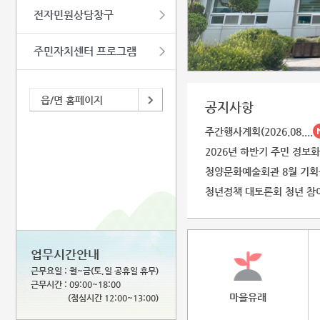
전자민원상담창구
주민자치센터 프로그램
읍/면 홈페이지
공지사항
주간행사계획(2026.08....
2026년 하반기 주민 정보화
청양문화예술회관 8월 기획공
청년정책 대토론회 청년 참여단
업무시간안내
근무요일 : 월~금(토,일 공휴일 휴무)
근무시간 : 09:00~18:00
마을유래
(점심시간 12:00~13:00)