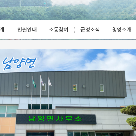
개
민원안내
소통참여
군정소식
청양소개