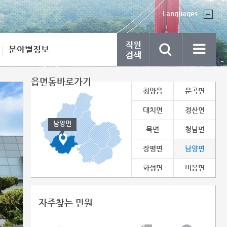
Languages
분야별정보
읍면동바로가기
청양읍
운곡면
대치면
정산면
남양면
목면
청남면
장평면
남양면
화성면
비봉면
자주찾는 민원