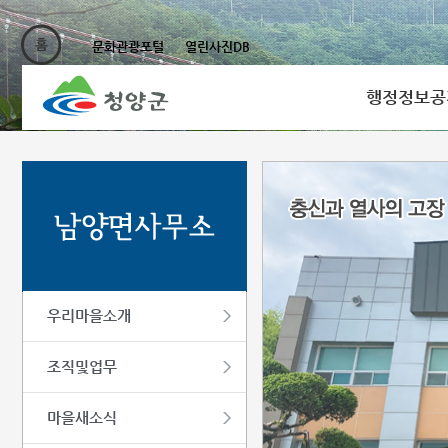
문화관광포털
열린사진DB
행정정보공
우리마을소개
조직및업무
마을새소식